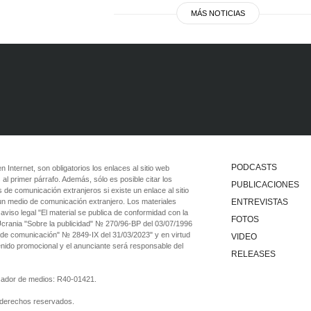
MÁS NOTICIAS
PODCASTS
 en Internet, son obligatorios los enlaces al sitio web
 al primer párrafo. Además, sólo es posible citar los
PUBLICACIONES
 de comunicación extranjeros si existe un enlace al sitio
 un medio de comunicación extranjero. Los materiales
ENTREVISTAS
viso legal "El material se publica de conformidad con la
FOTOS
 Ucrania "Sobre la publicidad" № 270/96-ВР del 03/07/1996
 de comunicación" № 2849-IX del 31/03/2023" y en virtud
VIDEO
tenido promocional y el anunciante será responsable del
RELEASES
ficador de medios: R40-01421.
 derechos reservados.