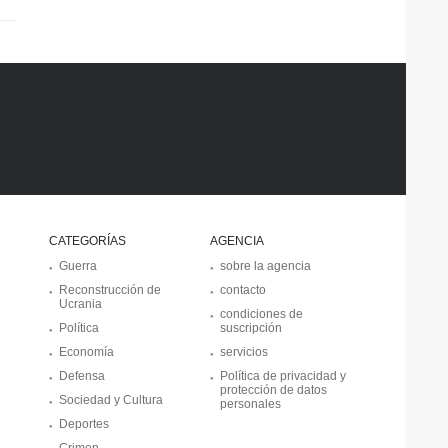
CATEGORÍAS
AGENCIA
Guerra
sobre la agencia
Reconstrucción de
contacto
Ucrania
condiciones de
Política
suscripción
Economía
servicios
Defensa
Política de privacidad y
protección de datos
Sociedad y Cultura
personales
Deportes
Crimen