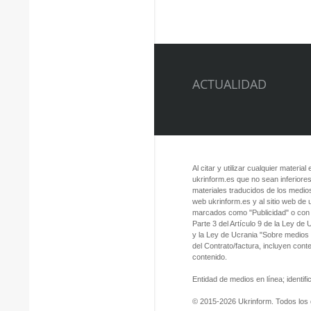
ACTUALIDAD
Al citar y utilizar cualquier material
ukrinform.es que no sean inferiores
materiales traducidos de los medios
web ukrinform.es y al sitio web de
marcados como "Publicidad" o con a
Parte 3 del Artículo 9 de la Ley de
y la Ley de Ucrania "Sobre medios
del Contrato/factura, incluyen con
contenido.
Entidad de medios en línea; identi
© 2015-2026 Ukrinform. Todos los