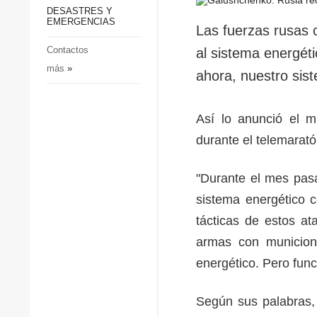
p
Defensa
DESASTRES Y
p
EMERGENCIAS
Sociedad y Cultura
Las fuerzas rusas 
Deportes
Contactos
al sistema energéti
más
»
Crimen
ahora, nuestro sis
Desastres y emergencias
Así lo anunció el m
durante el telemarat
"Durante el mes pasa
sistema energético 
tácticas de estos at
armas con municione
energético. Pero func
Según sus palabras, 