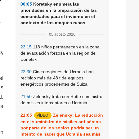
00:05
Koretsky enumera las
prioridades en la preparación de las
comunidades para el invierno en el
r
contexto de los ataques rusos
05 agosto 2026
23:15
118 niños permanecen en la zona
o,
de evacuación forzosa en la región de
Donetsk
22:30
Cinco regiones de Ucrania han
el
recibido más de 48 t de equipos
energéticos procedentes de Suiza
as
l,
21:50
Zelensky trata con Rutte suministro
de misiles interceptores a Ucrania
ma
21:05
Zelensky: La reducción
VÍDEO
en el suministro de misiles antiaéreos
por parte de los socios podría ser un
én
intento de hacer que Ucrania sea más