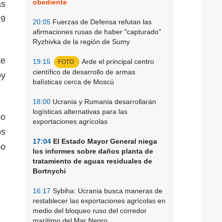
obediente
as
 9
20:05
Fuerzas de Defensa refutan las
afirmaciones rusas de haber "capturado"
Ryzhivka de la región de Sumy
te
19:15
Arde el principal centro
FOTO
científico de desarrollo de armas
oy
balísticas cerca de Moscú
18:00
Ucrania y Rumania desarrollarán
logísticas alternativas para las
co
exportaciones agrícolas
os
17:04
El Estado Mayor General niega
bo
los informes sobre daños planta de
tratamiento de aguas residuales de
Bortnychi
16:17
Sybiha: Ucrania busca maneras de
restablecer las exportaciones agrícolas en
medio del bloqueo ruso del corredor
marítimo del Mar Negro