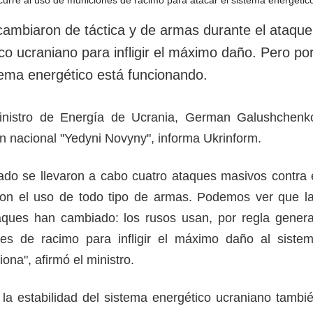
rotección de datos
ersonales
cambiaron de táctica y de armas durante el ataque
co ucraniano para infligir el máximo daño. Pero po
tema energético está funcionando.
inistro de Energía de Ucrania, German Galushchenk
ón nacional "Yedyni Novyny", informa Ukrinform.
do se llevaron a cabo cuatro ataques masivos contra 
con el uso de todo tipo de armas. Podemos ver que l
aques han cambiado: los rusos usan, por regla genera
s de racimo para infligir el máximo daño al siste
iona", afirmó el ministro.
la estabilidad del sistema energético ucraniano tambi