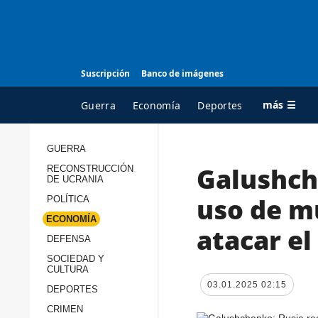
Suscripción
Banco de imágenes
más ☰
Guerra
Economía
Deportes
GUERRA
Galushch
RECONSTRUCCIÓN
TODAS LAS
A
DE UCRANIA
CATEGORÍAS
s
uso de m
POLÍTICA
Guerra
c
ECONOMÍA
atacar el
Reconstrucción de
DEFENSA
c
Ucrania
s
SOCIEDAD Y
CULTURA
Política
s
03.01.2025 02:15
DEPORTES
Economía
P
CRIMEN