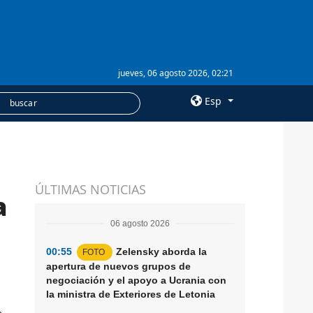
jueves, 06 agosto 2026, 02:21
Esp
×
SERVICIOS
ÚLTIMAS NOTICIAS
Suscripción
a
Banco de imágenes
06 agosto 2026
00:55
Zelensky aborda la
FOTO
apertura de nuevos grupos de
negociación y el apoyo a Ucrania con
la ministra de Exteriores de Letonia