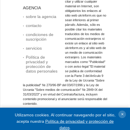
citar y utilizar cualquier
material en Internet, son
AGENCIA
obligatorios los enlaces al
sitio web ukrinform.es que no
sobre la agencia
sean inferiores al primer
párrafo. Además, sólo es
contacto
posible citar los materiales
condiciones de
traducidos de los medios de
suscripción
comunicación extranjeros si
existe un enlace al sitio web
servicios
ukrinform.es y al sitio web de
un medio de comunicación
Política de
extranjero. Los materiales
privacidad y
marcados como "Publicidad"
protección de
o con aviso legal "El material
datos personales
se publica de conformidad
con la Parte 3 del Artículo 9
de la Ley de Ucrania "Sobre
la publicidad" № 270/96-ВР del 03/07/1996 y la Ley de
Ucrania "Sobre medios de comunicación" № 2849-IX del
31/03/2023" y en virtud del Contrato/factura, incluyen
contenido promocional y el anunciante será responsable del
contenido.
Entidad de medios en línea; identificador de medios: R40-
×
Utilizamos cookies. Al continuar navegando por el sitio,
01421.
acepta nuestra
Política de privacidad y protección de
© 2015-2026 Ukrinform. Todos los derechos reservados.
datos
.