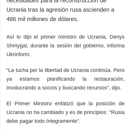
necesidades para la reconstrucción de
Sociedad y
datos personales
Ucrania tras la agresión rusa ascienden a
Cultura
486 mil millones de dólares.
Deportes
Crimen
Así lo dijo el primer ministro de Ucrania, Denys
Desastres y
emergencias
Shmygal, durante la sesión del gobierno, informa
Ukrinform.
ADICIONAL
SERVICIOS
Podcasts
Suscripción
"La lucha por la libertad de Ucrania continúa. Pero
Publicaciones
Banco de
ya estamos planificando la restauración,
imágenes
Entrevistas
involucrando a socios y buscando recursos", dijo.
Fotos
Video
El Primer Ministro enfatizó que la posición de
Releases
Ucrania no ha cambiado y es de principios: "Rusia
debe pagar todo íntegramente".