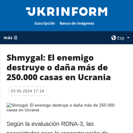
Suscripción
Banco de imágenes
más ☰
Esp
×
Shmygal: El enemigo
destruye o daña más de
TODAS LAS
AGENCIA
CATEGORÍAS
250.000 casas en Ucrania
sobre la agencia
Guerra
contacto
Reconstrucción
03.05.2024 17:19
condiciones de
de Ucrania
suscripción
Política
servicios
Economía
Política de
Según la evaluación RDNA-3, las
privacidad y
Defensa
protección de