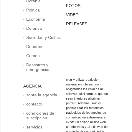
Ucrania
FOTOS
Política
VIDEO
Economía
RELEASES
Defensa
Sociedad y Cultura
Deportes
Crimen
Desastres y
emergencias
citar y utilizar cualquier
material en Internet, son
AGENCIA
obligatorios los enlaces al
sitio web ukrinform.es que no
sobre la agencia
sean inferiores al primer
párrafo. Además, sólo es
contacto
posible citar los materiales
condiciones de
traducidos de los medios de
suscripción
comunicación extranjeros si
existe un enlace al sitio web
servicios
ukrinform.es y al sitio web de
un medio de comunicación