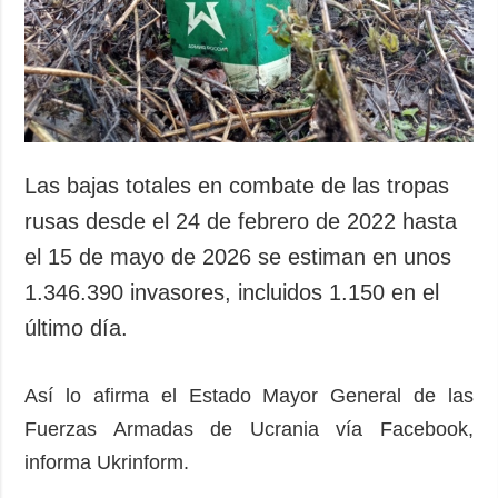
Sociedad y
datos personales
Cultura
Deportes
Crimen
Desastres y
emergencias
Las bajas totales en combate de las tropas
ADICIONAL
SERVICIOS
rusas desde el 24 de febrero de 2022 hasta
Podcasts
Suscripción
el 15 de mayo de 2026 se estiman en unos
Publicaciones
Banco de
1.346.390 invasores, incluidos 1.150 en el
imágenes
Entrevistas
último día.
Fotos
Video
Así lo afirma el Estado Mayor General de las
Releases
Fuerzas Armadas de Ucrania vía Facebook,
informa Ukrinform.