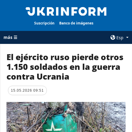
Suscripción
Banco de imágenes
más ☰
Esp
×
El ejército ruso pierde otros
1.150 soldados en la guerra
TODAS LAS
AGENCIA
CATEGORÍAS
contra Ucrania
sobre la agencia
Guerra
contacto
Reconstrucción
15.05.2026 09:51
condiciones de
de Ucrania
suscripción
Política
servicios
Economía
Política de
privacidad y
Defensa
protección de