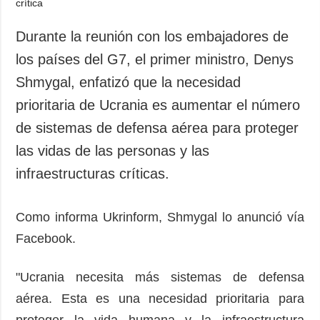
Sociedad y
datos personales
Cultura
Durante la reunión con los embajadores de
Deportes
los países del G7, el primer ministro, Denys
Crimen
Shmygal, enfatizó que la necesidad
Desastres y
prioritaria de Ucrania es aumentar el número
emergencias
de sistemas de defensa aérea para proteger
ADICIONAL
SERVICIOS
las vidas de las personas y las
Podcasts
Suscripción
infraestructuras críticas.
Publicaciones
Banco de
imágenes
Entrevistas
Como informa Ukrinform, Shmygal lo anunció vía
Fotos
Facebook.
Video
Releases
"Ucrania necesita más sistemas de defensa
aérea. Esta es una necesidad prioritaria para
proteger la vida humana y la infraestructura