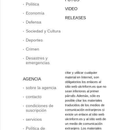
Política
VIDEO
Economía
RELEASES
Defensa
Sociedad y Cultura
Deportes
Crimen
Desastres y
emergencias
citar y utilizar cualquier
material en Internet, son
AGENCIA
obligatorios los enlaces al
sitio web ukrinform.es que no
sobre la agencia
sean inferiores al primer
párrafo. Además, sólo es
contacto
posible citar los materiales
condiciones de
traducidos de los medios de
suscripción
comunicación extranjeros si
existe un enlace al sitio web
servicios
ukrinform.es y al sitio web de
un medio de comunicación
Política de
extranjero. Los materiales