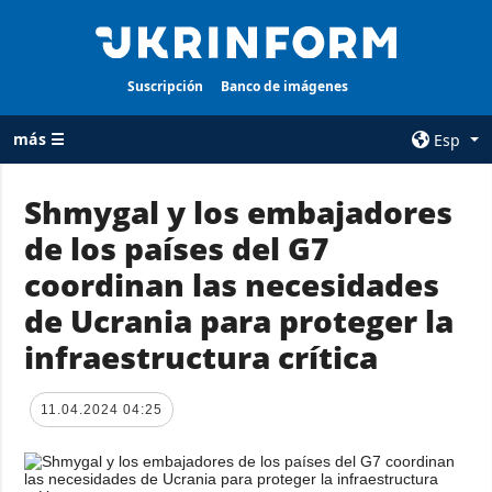
Suscripción
Banco de imágenes
más ☰
Esp
×
Shmygal y los embajadores
de los países del G7
TODAS LAS
AGENCIA
CATEGORÍAS
coordinan las necesidades
sobre la agencia
Guerra
de Ucrania para proteger la
contacto
Reconstrucción
infraestructura crítica
condiciones de
de Ucrania
suscripción
Política
servicios
11.04.2024 04:25
Economía
Política de
privacidad y
Defensa
protección de