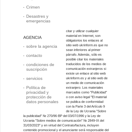
Crimen
Desastres y
emergencias
citar y utilizar cualquier
material en Internet, son
AGENCIA
obligatorios los enlaces al
sitio web ukrinform.es que no
sobre la agencia
sean inferiores al primer
párrafo. Además, sólo es
contacto
posible citar los materiales
condiciones de
traducidos de los medios de
suscripción
comunicación extranjeros si
existe un enlace al sitio web
servicios
ukrinform.es y al sitio web de
un medio de comunicación
Política de
extranjero. Los materiales
privacidad y
marcados como "Publicidad"
protección de
o con aviso legal "El material
datos personales
se publica de conformidad
con la Parte 3 del Artículo 9
de la Ley de Ucrania "Sobre
la publicidad" № 270/96-ВР del 03/07/1996 y la Ley de
Ucrania "Sobre medios de comunicación" № 2849-IX del
31/03/2023" y en virtud del Contrato/factura, incluyen
contenido promocional y el anunciante será responsable del