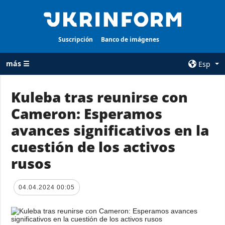
Suscripción
Banco de imágenes
más ☰
Esp
×
Kuleba tras reunirse con
Cameron: Esperamos
TODAS LAS
AGENCIA
CATEGORÍAS
avances significativos en la
sobre la agencia
Guerra
cuestión de los activos
contacto
Reconstrucción
rusos
condiciones de
de Ucrania
suscripción
Política
servicios
04.04.2024 00:05
Economía
Política de
privacidad y
Defensa
protección de