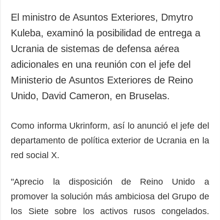
Sociedad y
datos personales
Cultura
El ministro de Asuntos Exteriores, Dmytro
Deportes
Kuleba, examinó la posibilidad de entrega a
Crimen
Ucrania de sistemas de defensa aérea
Desastres y
adicionales en una reunión con el jefe del
emergencias
Ministerio de Asuntos Exteriores de Reino
Unido, David Cameron, en Bruselas.
ADICIONAL
SERVICIOS
Podcasts
Suscripción
Publicaciones
Banco de
Como informa Ukrinform, así lo anunció el jefe del
imágenes
departamento de política exterior de Ucrania en la
Entrevistas
red social X.
Fotos
Video
"Aprecio la disposición de Reino Unido a
Releases
promover la solución más ambiciosa del Grupo de
los Siete sobre los activos rusos congelados.