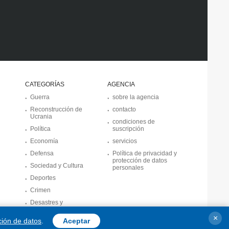
CATEGORÍAS
AGENCIA
Guerra
sobre la agencia
Reconstrucción de
contacto
Ucrania
condiciones de
Política
suscripción
Economía
servicios
Defensa
Política de privacidad y
protección de datos
Sociedad y Cultura
personales
Deportes
Crimen
Desastres y
emergencias
×
ción de datos
.
Aceptar