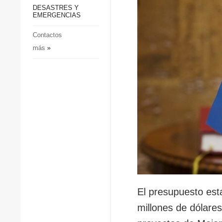
p
Defensa
DESASTRES Y
p
EMERGENCIAS
Sociedad y Cultura
Deportes
Contactos
más
»
Crimen
Desastres y emergencias
El presupuesto est
millones de dólare