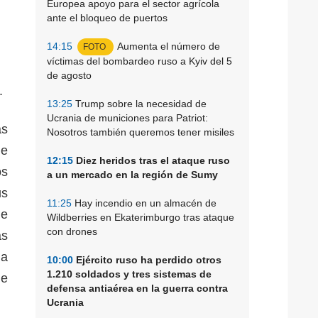
Europea apoyo para el sector agrícola
ante el bloqueo de puertos
14:15
Aumenta el número de
FOTO
víctimas del bombardeo ruso a Kyiv del 5
de agosto
.
13:25
Trump sobre la necesidad de
Ucrania de municiones para Patriot:
ás
Nosotros también queremos tener misiles
de
12:15
Diez heridos tras el ataque ruso
os
a un mercado en la región de Sumy
us
11:25
Hay incendio en un almacén de
de
Wildberries en Ekaterimburgo tras ataque
con drones
as
la
10:00
Ejército ruso ha perdido otros
1.210 soldados y tres sistemas de
de
defensa antiaérea en la guerra contra
Ucrania