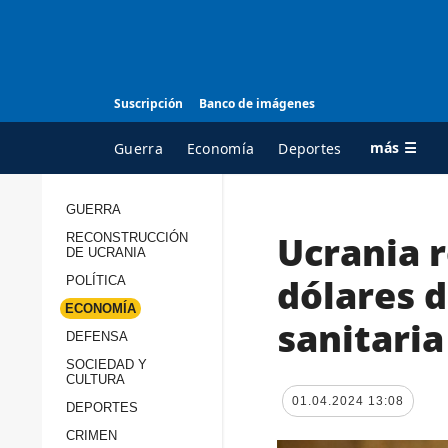
Suscripción
Banco de imágenes
más ☰
Guerra
Economía
Deportes
GUERRA
Ucrania r
RECONSTRUCCIÓN
TODAS LAS
A
DE UCRANIA
CATEGORÍAS
s
dólares 
POLÍTICA
Guerra
c
ECONOMÍA
sanitaria
Reconstrucción de
DEFENSA
c
Ucrania
s
SOCIEDAD Y
CULTURA
Política
s
01.04.2024 13:08
DEPORTES
Economía
P
CRIMEN