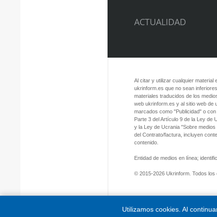
ACTUALIDAD
Al citar y utilizar cualquier material
ukrinform.es que no sean inferiores
materiales traducidos de los medios
web ukrinform.es y al sitio web de
marcados como "Publicidad" o con a
Parte 3 del Artículo 9 de la Ley de
y la Ley de Ucrania "Sobre medios
del Contrato/factura, incluyen con
contenido.
Entidad de medios en línea; identi
© 2015-2026 Ukrinform. Todos los
Utilizamos cookies. Al continu