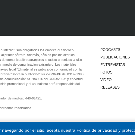
PODCASTS
 en Internet, son obligatorios los enlaces al sitio web
 al primer párrafo. Además, sólo es posible citar los
PUBLICACIONES
 de comunicación extranjeros si existe un enlace al sitio
 un medio de comunicación extranjero. Los materiales
ENTREVISTAS
viso legal "El material se publica de conformidad con la
FOTOS
 Ucrania "Sobre la publicidad" № 270/96-ВР del 03/07/1996
 de comunicación" № 2849-IX del 31/03/2023" y en virtud
VIDEO
tenido promocional y el anunciante será responsable del
RELEASES
ficador de medios: R40-01421.
 derechos reservados.
ar navegando por el sitio, acepta nuestra
Política de privacidad y protec