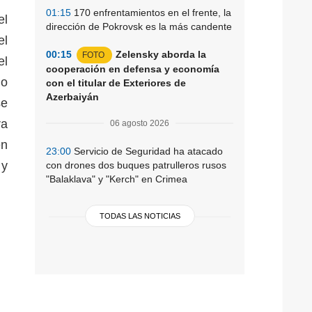
01:15
170 enfrentamientos en el frente, la
el
dirección de Pokrovsk es la más candente
el
00:15
Zelensky aborda la
FOTO
el
cooperación en defensa y economía
mo
con el titular de Exteriores de
Azerbaiyán
se
ra
06 agosto 2026
en
23:00
Servicio de Seguridad ha atacado
 y
con drones dos buques patrulleros rusos
"Balaklava" y "Kerch" en Crimea
TODAS LAS NOTICIAS