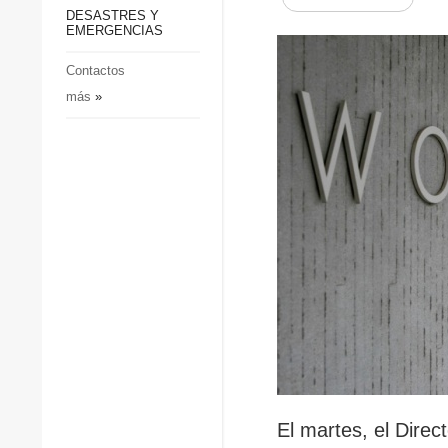
p
Defensa
DESASTRES Y
p
EMERGENCIAS
Sociedad y Cultura
Deportes
Contactos
más
»
Crimen
Desastres y emergencias
El martes, el Direc