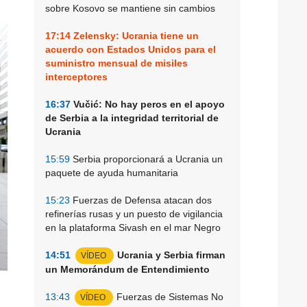
sobre Kosovo se mantiene sin cambios
17:14
Zelensky: Ucrania tiene un
acuerdo con Estados Unidos para el
suministro mensual de misiles
interceptores
16:37
Vučić: No hay peros en el apoyo
de Serbia a la integridad territorial de
Ucrania
15:59
Serbia proporcionará a Ucrania un
paquete de ayuda humanitaria
15:23
Fuerzas de Defensa atacan dos
refinerías rusas y un puesto de vigilancia
en la plataforma Sivash en el mar Negro
14:51
Ucrania y Serbia firman
VÍDEO
un Memorándum de Entendimiento
13:43
Fuerzas de Sistemas No
VÍDEO