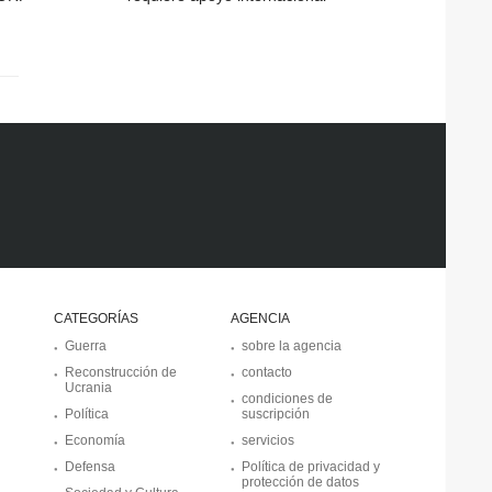
CATEGORÍAS
AGENCIA
Guerra
sobre la agencia
Reconstrucción de
contacto
Ucrania
condiciones de
Política
suscripción
Economía
servicios
Defensa
Política de privacidad y
protección de datos