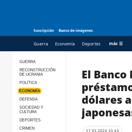
Suscripción
Banco de imágenes
más ☰
Guerra
Economía
Deportes
GUERRA
El Banco
RECONSTRUCCIÓN
TODAS LAS
A
DE UCRANIA
CATEGORÍAS
s
préstamo 
POLÍTICA
Guerra
c
ECONOMÍA
dólares a
Reconstrucción de
DEFENSA
c
Ucrania
s
japonesas
SOCIEDAD Y
CULTURA
Política
s
DEPORTES
Economía
P
CRIMEN
27.03.2024 10:43