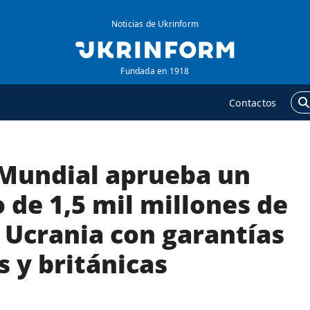
Noticias de Ukrinform
Fundada en 1918
Contactos
 Mundial aprueba un
GENCIA
ADICIONAL
obre la agencia
Podcasts
de 1,5 mil millones de
ontacto
Publicaciones
 Ucrania con garantías
ondiciones de
Entrevistas
uscripción
 y británicas
Fotos
ervicios
Video
olítica de privacidad y
Releases