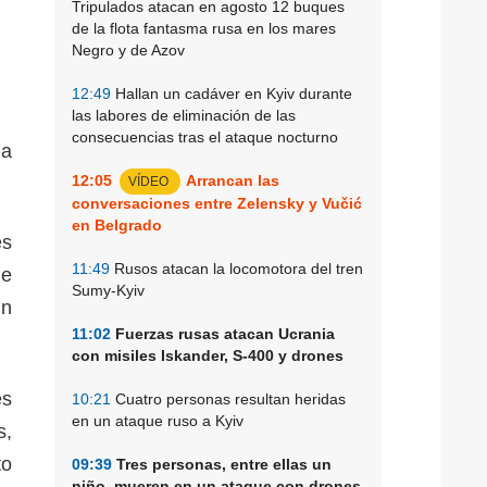
Tripulados atacan en agosto 12 buques
de la flota fantasma rusa en los mares
Negro y de Azov
12:49
Hallan un cadáver en Kyiv durante
las labores de eliminación de las
consecuencias tras el ataque nocturno
ma
12:05
Arrancan las
VÍDEO
conversaciones entre Zelensky y Vučić
en Belgrado
és
11:49
Rusos atacan la locomotora del tren
de
Sumy-Kyiv
un
11:02
Fuerzas rusas atacan Ucrania
con misiles Iskander, S-400 y drones
es
10:21
Cuatro personas resultan heridas
en un ataque ruso a Kyiv
s,
to
09:39
Tres personas, entre ellas un
niño, mueren en un ataque con drones