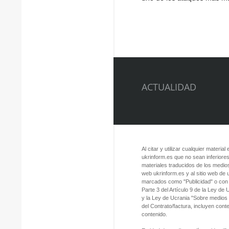
ACTUALIDAD
Al citar y utilizar cualquier material
ukrinform.es que no sean inferiores
materiales traducidos de los medios
web ukrinform.es y al sitio web de
marcados como "Publicidad" o con a
Parte 3 del Artículo 9 de la Ley de
y la Ley de Ucrania "Sobre medios
del Contrato/factura, incluyen con
contenido.