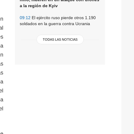
a la región de Kyiv
09:12
El ejército ruso pierde otros 1.190
en
soldados en la guerra contra Ucrania
al
es
TODAS LAS NOTICIAS
za
un
as
as
 a
el
la
el
de