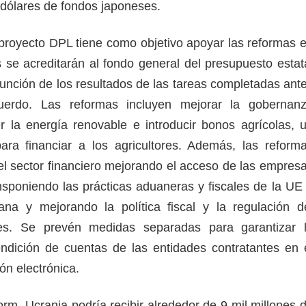
 dólares de fondos japoneses.
proyecto DPL tiene como objetivo apoyar las reformas 
s se acreditarán al fondo general del presupuesto estat
función de los resultados de las tareas completadas ant
uerdo. Las reformas incluyen mejorar la gobernan
r la energía renovable e introducir bonos agrícolas, 
ara financiar a los agricultores. Además, las reform
 el sector financiero mejorando el acceso de las empres
ansponiendo las prácticas aduaneras y fiscales de la UE
iana y mejorando la política fiscal y la regulación d
es. Se prevén medidas separadas para garantizar 
endición de cuentas de las entidades contratantes en 
ón electrónica.
rm, Ucrania podría recibir alrededor de 9 mil millones 