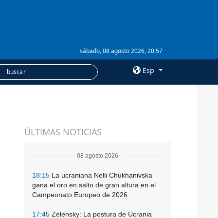
sábado, 08 agosto 2026, 20:57
Esp
×
SERVICIOS
ÚLTIMAS NOTICIAS
Suscripción
Banco de imágenes
08 agosto 2026
18:15
La ucraniana Nelli Chukhanivska
gana el oro en salto de gran altura en el
Campeonato Europeo de 2026
17:45
Zelensky: La postura de Ucrania