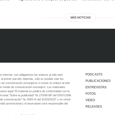
MÁS NOTICIAS
PODCASTS
 en Internet, son obligatorios los enlaces al sitio web
 al primer párrafo. Además, sólo es posible citar los
PUBLICACIONES
 de comunicación extranjeros si existe un enlace al sitio
 un medio de comunicación extranjero. Los materiales
ENTREVISTAS
viso legal "El material se publica de conformidad con la
FOTOS
 Ucrania "Sobre la publicidad" № 270/96-ВР del 03/07/1996
 de comunicación" № 2849-IX del 31/03/2023" y en virtud
VIDEO
tenido promocional y el anunciante será responsable del
RELEASES