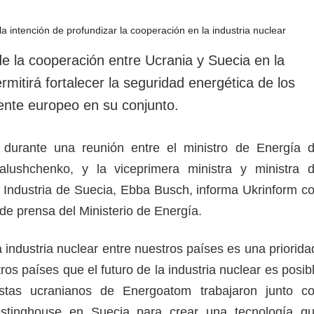
rotección de datos
ersonales
de la cooperación entre Ucrania y Suecia en la
ermitirá fortalecer la seguridad energética de los
nente europeo en su conjunto.
 durante una reunión entre el ministro de Energía 
lushchenko, y la viceprimera ministra y ministra 
Industria de Suecia, Ebba Busch, informa Ukrinform c
o de prensa del Ministerio de Energía.
 industria nuclear entre nuestros países es una priorida
os países que el futuro de la industria nuclear es posib
istas ucranianos de Energoatom trabajaron junto c
estinghouse en Suecia para crear una tecnología q