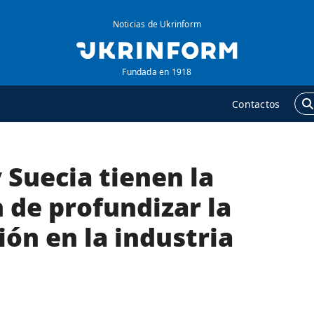
Noticias de Ukrinform
Fundada en 1918
Contactos
 Suecia tienen la
GENCIA
ADICIONAL
obre la agencia
Podcasts
 de profundizar la
ontacto
Publicaciones
ón en la industria
ondiciones de
Entrevistas
uscripción
Fotos
ervicios
Video
olítica de privacidad y
Releases