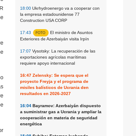
ER
18:00
Ukrhydroenergo va a cooperar con
la empresa estadounidense 77
de
Construction USA CORP
17:43
El ministro de Asuntos
FOTO
Exteriores de Azerbaiyán visita Irpín
re
17:07
Vysotsky: La recuperación de las
le
exportaciones agrícolas marítimas
requiere apoyo internacional
16:47
Zelensky: Se espera que el
do
proyecto Freyja y el programa de
as
misiles balísticos de Ucrania den
resultados en 2026-2027
ve
le
16:04
Bayramov: Azerbaiyán dispuesto
a suministrar gas a Ucrania y ampliar la
cooperación en materia de seguridad
energética
or
15:08
Sybiha: Estamos luchando,