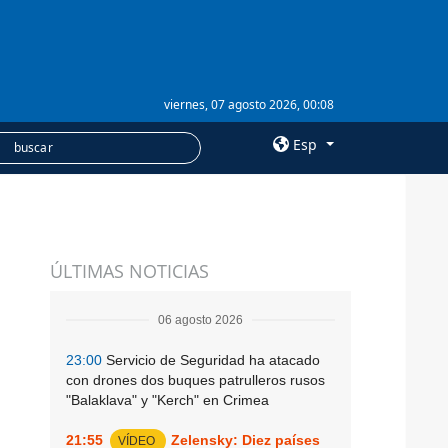
viernes, 07 agosto 2026, 00:08
Esp
×
SERVICIOS
ÚLTIMAS NOTICIAS
Suscripción
Banco de imágenes
06 agosto 2026
23:00
Servicio de Seguridad ha atacado
con drones dos buques patrulleros rusos
"Balaklava" y "Kerch" en Crimea
21:55
Zelensky: Diez países
VÍDEO