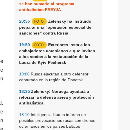
se han sumado al programa
antibalístico FREYJA
20:35
Zelensky ha instruido
FOTO
preparar una “operación especial de
sanciones” contra Rusia
19:50
Exteriores insta a los
FOTO
embajadores ucranianos a que inviten
a los socios a la restauración de la
de
Laura de Kyiv-Pechersk
de
19:00
Rusos ejecutan a otro defensor
on
capturado en la región de Donetsk
18:35
Zelensky: Noruega ayudará a
reforzar la defensa aérea y protección
d.
antibalística
le
18:10
Inteligencia lituana informa de
on
posibles provocaciones rusas con drones
ucranianos en los países bálticos
ue