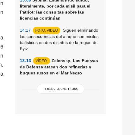
én
literalmente, por cada misil para el
on
Patriot; las consultas sobre las
licencias continúan
14:17
Siguen eliminando
FOTO, VIDEO
las consecuencias del ataque con misiles
ia
balísticos en dos distritos de la región de
26
Kyiv
ón
13:13
Zelensky: Las Fuerzas
VÍDEO
n.
de Defensa atacan dos refinerías y
buques rusos en el Mar Negro
la
TODAS LAS NOTICIAS