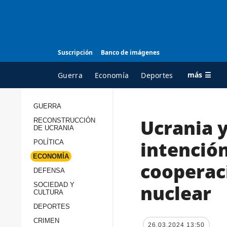
Suscripción
Banco de imágenes
más ☰
Guerra
Economía
Deportes
GUERRA
Ucrania y
RECONSTRUCCIÓN
TODAS LAS
A
DE UCRANIA
CATEGORÍAS
s
intención
POLÍTICA
Guerra
c
ECONOMÍA
cooperaci
Reconstrucción de
DEFENSA
c
Ucrania
s
nuclear
SOCIEDAD Y
CULTURA
Política
s
DEPORTES
Economía
P
CRIMEN
26.03.2024 13:50