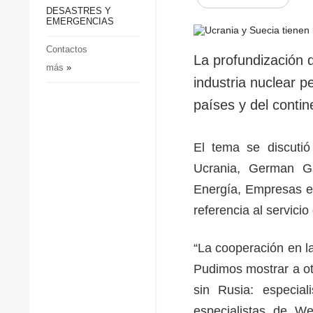
p
Defensa
DESASTRES Y
p
EMERGENCIAS
Sociedad y Cultura
Deportes
Contactos
La profundización 
más
»
Crimen
industria nuclear p
Desastres y emergencias
países y del conti
El tema se discutió
Ucrania, German Ga
Energía, Empresas e 
referencia al servici
“La cooperación en la
Pudimos mostrar a otr
sin Rusia: especial
especialistas de W