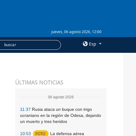
jueves, 06 agosto 2026, 12:00
Esp
×
SERVICIOS
ÚLTIMAS NOTICIAS
Suscripción
Banco de imágenes
06 agosto 2026
11:37
Rusia ataca un buque con trigo
ucraniano en la región de Odesa, dejando
un muerto y tres heridos
10:53
La defensa aérea
FOTO