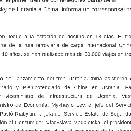
rotección de datos
ersonales
isky de Ucrania a China, informa un corresponsal d
en llegue a la estación de destino en 18 días. El tr
te de la ruta ferroviaria de carga internacional Chin
e 10 años, se han realizado más de 50.000 viajes en tr
o del lanzamiento del tren Ucrania-China asistieron 
inario y Plenipotenciario de China en Ucrania, F
r viceministro de Infraestructura de Ucrania, Vas
nistro de Economía, Mykhaylo Lev, el jefe del Servic
Pavló Riabykin, la jefa del Servicio Estatal de Segurid
ción al Consumidor, Vladyslava Magaletska, el presiden