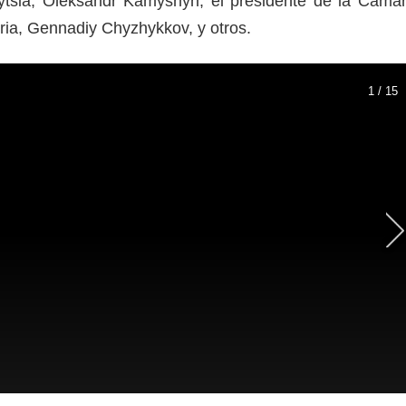
nytsia, Oleksandr Kamyshyn, el presidente de la Cáma
ria, Gennadiy Chyzhykkov, y otros.
1 / 15