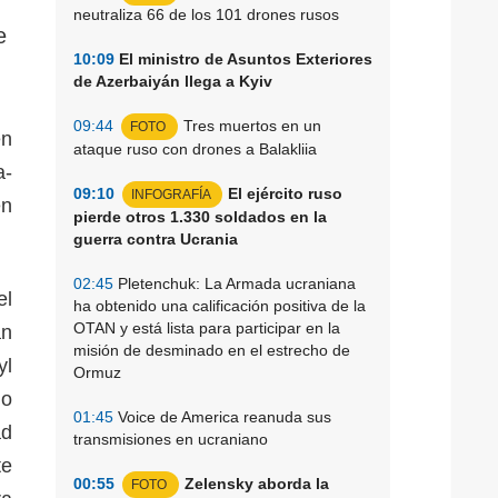
neutraliza 66 de los 101 drones rusos
e
10:09
El ministro de Asuntos Exteriores
de Azerbaiyán llega a Kyiv
09:44
Tres muertos en un
FOTO
en
ataque ruso con drones a Balakliia
a-
09:10
El ejército ruso
INFOGRAFÍA
en
pierde otros 1.330 soldados en la
guerra contra Ucrania
02:45
Pletenchuk: La Armada ucraniana
el
ha obtenido una calificación positiva de la
OTAN y está lista para participar en la
an
misión de desminado en el estrecho de
yl
Ormuz
io
01:45
Voice de America reanuda sus
ad
transmisiones en ucraniano
te
00:55
Zelensky aborda la
FOTO