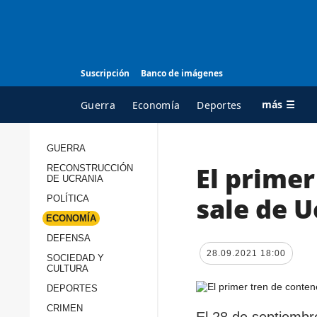
Suscripción
Banco de imágenes
más ☰
Guerra
Economía
Deportes
GUERRA
El prime
RECONSTRUCCIÓN
TODAS LAS
A
DE UCRANIA
CATEGORÍAS
s
sale de U
POLÍTICA
Guerra
c
ECONOMÍA
Reconstrucción de
DEFENSA
c
Ucrania
28.09.2021 18:00
s
SOCIEDAD Y
CULTURA
Política
s
DEPORTES
Economía
P
CRIMEN
El 28 de septiembre