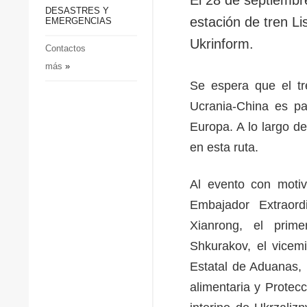
p
Defensa
DESASTRES Y
p
estación de tren L
EMERGENCIAS
Sociedad y Cultura
Ukrinform.
Deportes
Contactos
más
»
Crimen
Se espera que el tr
Desastres y emergencias
Ucrania-China es par
Europa. A lo largo d
en esta ruta.
Al evento con motiv
Embajador Extraord
Xianrong, el prime
Shkurakov, el vicemi
Estatal de Aduanas, 
alimentaria y Protec