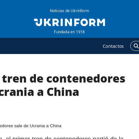
Noticias de Ukrinform
Fundada en 1918
Contactos
r tren de contenedores
GENCIA
ADICIONAL
obre la agencia
Podcasts
crania a China
ontacto
Publicaciones
ondiciones de
Entrevistas
uscripción
Fotos
ervicios
Video
olítica de privacidad y
Releases
, el primer tren de contenedores partió de la