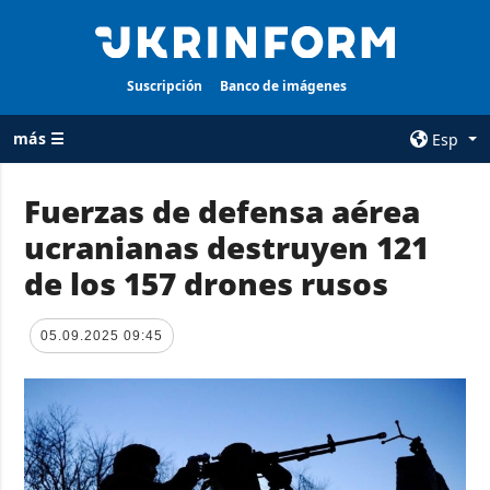
Suscripción
Banco de imágenes
más ☰
Esp
×
Fuerzas de defensa aérea
ucranianas destruyen 121
TODAS LAS
AGENCIA
CATEGORÍAS
de los 157 drones rusos
sobre la agencia
Guerra
contacto
Reconstrucción
05.09.2025 09:45
condiciones de
de Ucrania
suscripción
Política
servicios
Economía
Política de
privacidad y
Defensa
protección de