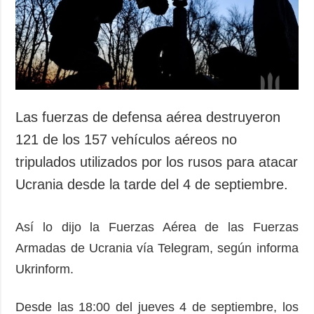
Sociedad y
datos personales
Cultura
Deportes
Crimen
Desastres y
emergencias
Las fuerzas de defensa aérea destruyeron
ADICIONAL
SERVICIOS
121 de los 157 vehículos aéreos no
Podcasts
Suscripción
tripulados utilizados por los rusos para atacar
Publicaciones
Banco de
Ucrania desde la tarde del 4 de septiembre.
imágenes
Entrevistas
Fotos
Así lo dijo la Fuerzas Aérea de las Fuerzas
Video
Armadas de Ucrania vía Telegram, según informa
Releases
Ukrinform.
Desde las 18:00 del jueves 4 de septiembre, los