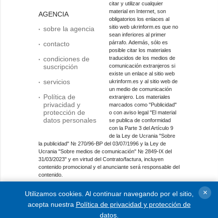
citar y utilizar cualquier
material en Internet, son
AGENCIA
obligatorios los enlaces al
sitio web ukrinform.es que no
sobre la agencia
sean inferiores al primer
párrafo. Además, sólo es
contacto
posible citar los materiales
condiciones de
traducidos de los medios de
suscripción
comunicación extranjeros si
existe un enlace al sitio web
servicios
ukrinform.es y al sitio web de
un medio de comunicación
Política de
extranjero. Los materiales
privacidad y
marcados como "Publicidad"
protección de
o con aviso legal "El material
datos personales
se publica de conformidad
con la Parte 3 del Artículo 9
de la Ley de Ucrania "Sobre
la publicidad" № 270/96-ВР del 03/07/1996 y la Ley de
Ucrania "Sobre medios de comunicación" № 2849-IX del
31/03/2023" y en virtud del Contrato/factura, incluyen
contenido promocional y el anunciante será responsable del
contenido.
Entidad de medios en línea; identificador de medios: R40-
×
Utilizamos cookies. Al continuar navegando por el sitio,
01421.
acepta nuestra
Política de privacidad y protección de
© 2015-2026 Ukrinform. Todos los derechos reservados.
datos
.