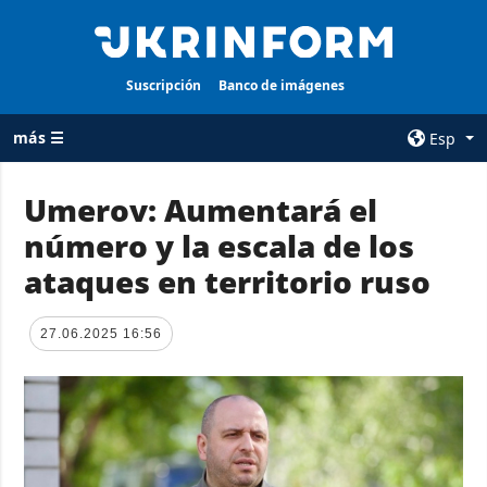
Suscripción
Banco de imágenes
más ☰
Esp
×
Umerov: Aumentará el
número y la escala de los
TODAS LAS
AGENCIA
CATEGORÍAS
ataques en territorio ruso
sobre la agencia
Guerra
contacto
Reconstrucción
27.06.2025 16:56
condiciones de
de Ucrania
suscripción
Política
servicios
Economía
Política de
privacidad y
Defensa
protección de