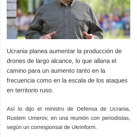
Sociedad y
datos personales
Cultura
Deportes
Crimen
Desastres y
emergencias
Ucrania planea aumentar la producción de
ADICIONAL
SERVICIOS
drones de largo alcance, lo que allana el
Podcasts
Suscripción
camino para un aumento tanto en la
Publicaciones
Banco de
frecuencia como en la escala de los ataques
imágenes
Entrevistas
en territorio ruso.
Fotos
Video
Así lo dijo el ministro de Defensa de Ucrania,
Releases
Rustem Umerov, en una reunión con periodistas,
según un corresponsal de Ukrinform.