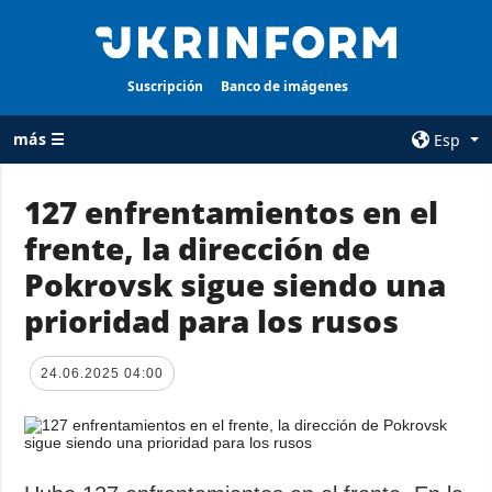
Suscripción
Banco de imágenes
más ☰
Esp
×
127 enfrentamientos en el
frente, la dirección de
TODAS LAS
AGENCIA
CATEGORÍAS
Pokrovsk sigue siendo una
sobre la agencia
Guerra
prioridad para los rusos
contacto
Reconstrucción
condiciones de
de Ucrania
suscripción
24.06.2025 04:00
Política
servicios
Economía
Política de
privacidad y
Defensa
protección de