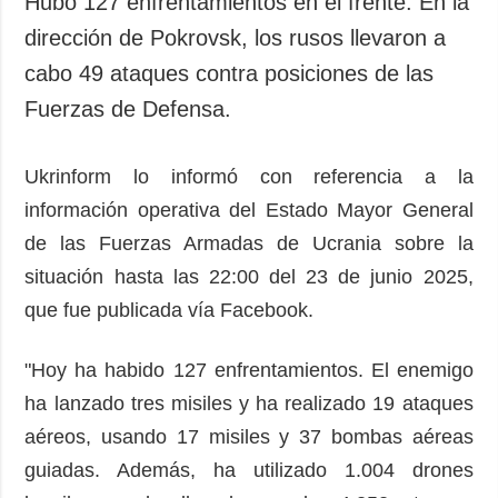
Hubo 127 enfrentamientos en el frente. En la
Sociedad y
datos personales
dirección de Pokrovsk, los rusos llevaron a
Cultura
cabo 49 ataques contra posiciones de las
Deportes
Fuerzas de Defensa.
Crimen
Desastres y
emergencias
Ukrinform lo informó con referencia a la
información operativa del Estado Mayor General
ADICIONAL
SERVICIOS
de las Fuerzas Armadas de Ucrania sobre la
Podcasts
Suscripción
situación hasta las 22:00 del 23 de junio 2025,
Publicaciones
Banco de
imágenes
que fue publicada vía Facebook.
Entrevistas
Fotos
"Hoy ha habido 127 enfrentamientos. El enemigo
Video
ha lanzado tres misiles y ha realizado 19 ataques
Releases
aéreos, usando 17 misiles y 37 bombas aéreas
guiadas. Además, ha utilizado 1.004 drones