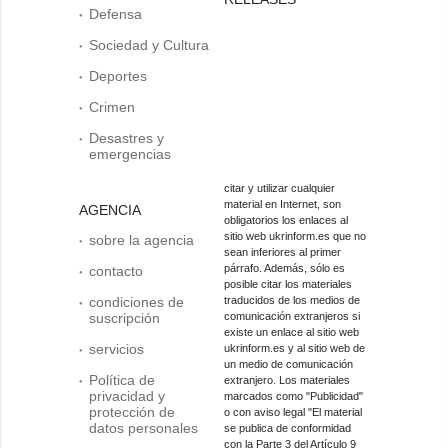
Defensa
Sociedad y Cultura
Deportes
Crimen
Desastres y
emergencias
citar y utilizar cualquier
material en Internet, son
AGENCIA
obligatorios los enlaces al
sitio web ukrinform.es que no
sobre la agencia
sean inferiores al primer
párrafo. Además, sólo es
contacto
posible citar los materiales
condiciones de
traducidos de los medios de
suscripción
comunicación extranjeros si
existe un enlace al sitio web
servicios
ukrinform.es y al sitio web de
un medio de comunicación
Política de
extranjero. Los materiales
privacidad y
marcados como "Publicidad"
protección de
o con aviso legal "El material
datos personales
se publica de conformidad
con la Parte 3 del Artículo 9