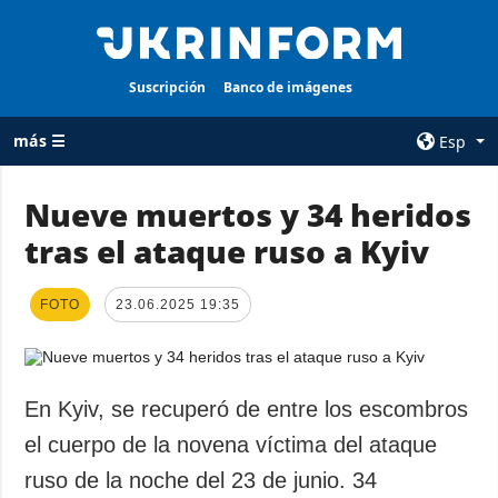
Suscripción
Banco de imágenes
más ☰
Esp
×
Nueve muertos y 34 heridos
tras el ataque ruso a Kyiv
TODAS LAS
AGENCIA
CATEGORÍAS
sobre la agencia
FOTO
Guerra
23.06.2025 19:35
contacto
Reconstrucción
condiciones de
de Ucrania
suscripción
Política
En Kyiv, se recuperó de entre los escombros
servicios
Economía
el cuerpo de la novena víctima del ataque
Política de
privacidad y
Defensa
ruso de la noche del 23 de junio. 34
protección de