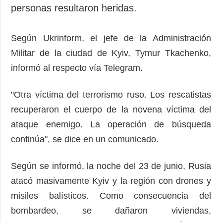
Sociedad y
personas resultaron heridas.
datos personales
Cultura
Deportes
Según Ukrinform, el jefe de la Administración
Crimen
Militar de la ciudad de Kyiv, Tymur Tkachenko,
Desastres y
informó al respecto vía Telegram.
emergencias
"Otra víctima del terrorismo ruso. Los rescatistas
ADICIONAL
SERVICIOS
recuperaron el cuerpo de la novena víctima del
Podcasts
Suscripción
ataque enemigo. La operación de búsqueda
Publicaciones
Banco de
imágenes
continúa", se dice en un comunicado.
Entrevistas
Fotos
Según se informó, la noche del 23 de junio, Rusia
Video
atacó masivamente Kyiv y la región con drones y
Releases
misiles balísticos. Como consecuencia del
bombardeo, se dañaron viviendas,