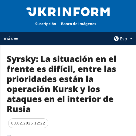
Suscripción
Banco de imágenes
más ☰
Esp
×
Syrsky: La situación en el
frente es difícil, entre las
TODAS LAS
AGENCIA
CATEGORÍAS
prioridades están la
sobre la agencia
Guerra
operación Kursk y los
contacto
Reconstrucción
ataques en el interior de
condiciones de
de Ucrania
suscripción
Rusia
Política
servicios
Economía
Política de
03.02.2025 12:22
privacidad y
Defensa
protección de