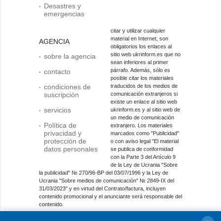
Desastres y
emergencias
citar y utilizar cualquier
material en Internet, son
AGENCIA
obligatorios los enlaces al
sitio web ukrinform.es que no
sobre la agencia
sean inferiores al primer
párrafo. Además, sólo es
contacto
posible citar los materiales
condiciones de
traducidos de los medios de
suscripción
comunicación extranjeros si
existe un enlace al sitio web
servicios
ukrinform.es y al sitio web de
un medio de comunicación
Política de
extranjero. Los materiales
privacidad y
marcados como "Publicidad"
protección de
o con aviso legal "El material
datos personales
se publica de conformidad
con la Parte 3 del Artículo 9
de la Ley de Ucrania "Sobre
la publicidad" № 270/96-ВР del 03/07/1996 y la Ley de
Ucrania "Sobre medios de comunicación" № 2849-IX del
31/03/2023" y en virtud del Contrato/factura, incluyen
contenido promocional y el anunciante será responsable del
contenido.
Entidad de medios en línea; identificador de medios: R40-