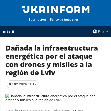
Suscripción
Banco de imágenes
más ☰
Esp
×
Dañada la infraestructura
energética por el ataque
TODAS LAS
AGENCIA
CATEGORÍAS
con drones y misiles a la
sobre la agencia
Guerra
región de Lviv
contacto
Reconstrucción
condiciones de
de Ucrania
suscripción
07.02.2026 11:17
Política
servicios
Economía
Política de
privacidad y
Defensa
protección de