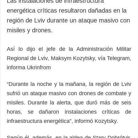
Las instalaciones de infraestructura
Sociedad y
datos personales
energética críticas resultaron dañadas en la
Cultura
región de Lviv durante un ataque masivo con
Deportes
misiles y drones.
Crimen
Desastres y
emergencias
Así lo dijo el jefe de la Administración Militar
Regional de Lviv, Maksym Kozytsky, vía Telegram,
ADICIONAL
SERVICIOS
informa Ukrinfrom
Podcasts
Suscripción
Publicaciones
Banco de
“Durante la noche y la mañana, la región de Lviv
imágenes
Entrevistas
sufrió un ataque masivo con drones de combate y
Fotos
misiles. Durante la alerta, que duró más de seis
Video
horas, se dañaron instalaciones críticas de
Releases
infraestructura energética”, informó Kozytsky.
Según él, además, en la aldea de Stary Dobrótvir,