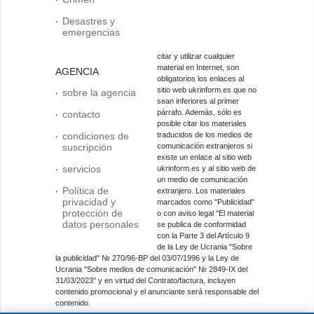
Desastres y
emergencias
citar y utilizar cualquier
material en Internet, son
AGENCIA
obligatorios los enlaces al
sitio web ukrinform.es que no
sobre la agencia
sean inferiores al primer
párrafo. Además, sólo es
contacto
posible citar los materiales
condiciones de
traducidos de los medios de
suscripción
comunicación extranjeros si
existe un enlace al sitio web
servicios
ukrinform.es y al sitio web de
un medio de comunicación
Política de
extranjero. Los materiales
privacidad y
marcados como "Publicidad"
protección de
o con aviso legal "El material
datos personales
se publica de conformidad
con la Parte 3 del Artículo 9
de la Ley de Ucrania "Sobre
la publicidad" № 270/96-ВР del 03/07/1996 y la Ley de
Ucrania "Sobre medios de comunicación" № 2849-IX del
31/03/2023" y en virtud del Contrato/factura, incluyen
contenido promocional y el anunciante será responsable del
contenido.