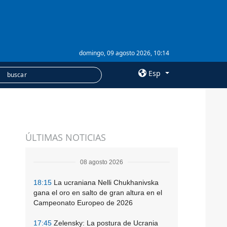
domingo, 09 agosto 2026, 10:14
Esp
×
SERVICIOS
ÚLTIMAS NOTICIAS
Suscripción
Banco de imágenes
08 agosto 2026
18:15
La ucraniana Nelli Chukhanivska
gana el oro en salto de gran altura en el
Campeonato Europeo de 2026
17:45
Zelensky: La postura de Ucrania