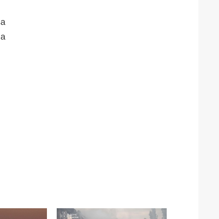
sa
ia