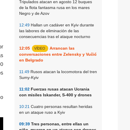
Tripulados atacan en agosto 12 buques
de la flota fantasma rusa en los mares
Negro y de Azov
12:49
Hallan un cadáver en Kyiv durante
las labores de eliminación de las
consecuencias tras el ataque nocturno
or
12:05
Arrancan las
VÍDEO
conversaciones entre Zelensky y Vučić
as
en Belgrado
00
11:49
Rusos atacan la locomotora del tren
os
Sumy-Kyiv
11:02
Fuerzas rusas atacan Ucrania
con misiles Iskander, S-400 y drones
mo
10:21
Cuatro personas resultan heridas
en un ataque ruso a Kyiv
09:39
Tres personas, entre ellas un
niño, mueren en un ataque con drones