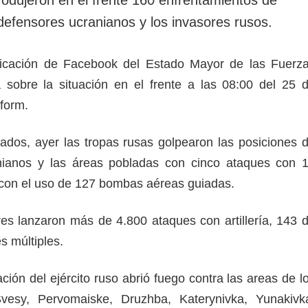
rotección de datos
ersonales
defensores ucranianos y los invasores rusos.
licación de Facebook del Estado Mayor de las Fuerz
sobre la situación en el frente a las 08:00 del 25 
nform.
ados, ayer las tropas rusas golpearon las posiciones 
nianos y las áreas pobladas con cinco ataques con 
 con el uso de 127 bombas aéreas guiadas.
s lanzaron más de 4.800 ataques con artillería, 143 
s múltiples.
ción del ejército ruso abrió fuego contra las areas de l
vesy, Pervomaiske, Druzhba, Katerynivka, Yunakivk