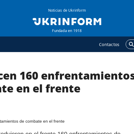
Noticias de Ukrinform
Fundada en 1918
Contactos
cen 160 enfrentamiento
GENCIA
ADICIONAL
obre la agencia
Podcasts
te en el frente
ontacto
Publicaciones
ondiciones de
Entrevistas
uscripción
Fotos
ervicios
Video
olítica de privacidad y
Releases
rodujeron en el frente 160 enfrentamientos de