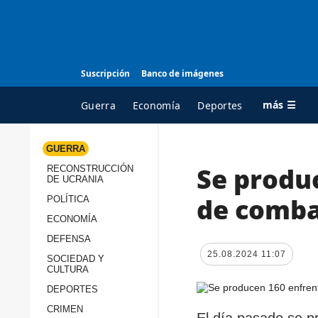
Suscripción
Banco de imágenes
más ☰
Guerra
Economía
Deportes
GUERRA
Se produ
RECONSTRUCCIÓN
TODAS LAS
A
DE UCRANIA
CATEGORÍAS
s
de comba
POLÍTICA
Guerra
c
ECONOMÍA
Reconstrucción de
DEFENSA
c
Ucrania
25.08.2024 11:07
s
SOCIEDAD Y
CULTURA
Política
s
DEPORTES
Economía
P
CRIMEN
El día pasado se p