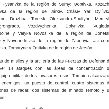
a Pysarivka de la región de Sumy; Goptivka, Kozac
vka de la región de Járkiv, Chásiv Yar, Dylíivk
zne, Druzhba, Toretsk, Oleksandro-Shúltyne, Memry
igrongrado, Vozdvyzhenka, Dolynivka, Vugleda
zdolne y Velyka Novosilka de la región de Donets
y y Novoandríivka de la región de Zaporiyia, así co
ka, Tomáryne y Zmíivka de la región de Jersón.
as de misiles y la artillería de las Fuerzas de Defensa 
ayer 14 ataques con las áreas de concentración 
uipo militar de los invasores rusos. También alcanzar
s enemigos: un puesto de control, cuatro sistemas 
aciones de radar, dos sistemas de minado remoto y 
es.