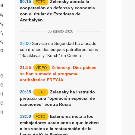
00:15
Zelensky aborda la
FOTO
ha
cooperación en defensa y economía
a,
con el titular de Exteriores de
Azerbaiyán
k,
r,
06 agosto 2026
k,
23:00
Servicio de Seguridad ha atacado
con drones dos buques patrulleros rusos
mo
"Balaklava" y "Kerch" en Crimea
21:55
Zelensky: Diez países
VÍDEO
se han sumado al programa
de
antibalístico FREYJA
de
20:35
Zelensky ha instruido
FOTO
on
preparar una “operación especial de
de
sanciones” contra Rusia
un
19:50
Exteriores insta a los
FOTO
embajadores ucranianos a que inviten
a los socios a la restauración de la
Laura de Kyiv-Pechersk