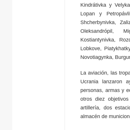
Kindrátivka y Velyk
Lopan y Petropávli
Shcherbynivka, Zali
Oleksandrópil, M
Kostiantynivka, Ro
Lobkove, Piatykhatk
Novotiagynka, Burgun
La aviación, las trop
Ucrania lanzaron 
personas, armas y eq
otros diez objetivo
artillería, dos est
almacén de municion