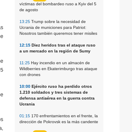
víctimas del bombardeo ruso a Kyiv del 5
de agosto
13:25
Trump sobre la necesidad de
as
Ucrania de municiones para Patriot:
Nosotros también queremos tener misiles
de
12:15
Diez heridos tras el ataque ruso
a un mercado en la región de Sumy
de
11:25
Hay incendio en un almacén de
Wildberries en Ekaterimburgo tras ataque
15
con drones
10:00
Ejército ruso ha perdido otros
1.210 soldados y tres sistemas de
de
defensa antiaérea en la guerra contra
Ucrania
01:15
170 enfrentamientos en el frente, la
os
dirección de Pokrovsk es la más candente
a,