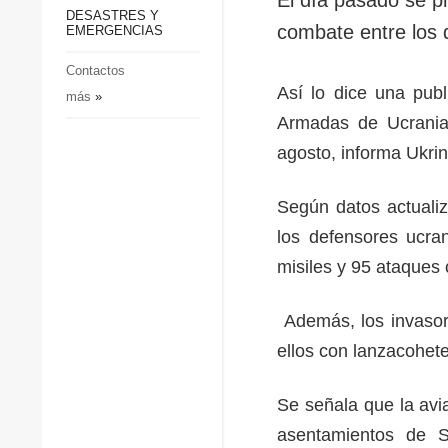
p
Defensa
DESASTRES Y
p
combate entre los 
EMERGENCIAS
Sociedad y Cultura
Deportes
Contactos
Así lo dice una pub
más
»
Crimen
Armadas de Ucrania 
Desastres y emergencias
agosto, informa Ukri
Según datos actualiz
los defensores ucra
misiles y 95 ataques
Además, los invasore
ellos con lanzacohete
Se señala que la avia
asentamientos de S