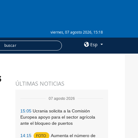
viernes, 07 agosto 2026, 15:18
Esp
×
s
SERVICIOS
ÚLTIMAS NOTICIAS
Suscripción
Banco de imágenes
07 agosto 2026
15:05
Ucrania solicita a la Comisión
Europea apoyo para el sector agrícola
ante el bloqueo de puertos
14:15
Aumenta el número de
FOTO