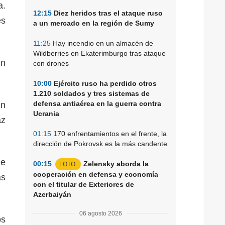
a.
12:15
Diez heridos tras el ataque ruso
es
a un mercado en la región de Sumy
11:25
Hay incendio en un almacén de
Wildberries en Ekaterimburgo tras ataque
en
con drones
10:00
Ejército ruso ha perdido otros
1.210 soldados y tres sistemas de
defensa antiaérea en la guerra contra
en
Ucrania
az
01:15
170 enfrentamientos en el frente, la
dirección de Pokrovsk es la más candente
de
00:15
Zelensky aborda la
FOTO
cooperación en defensa y economía
ás
con el titular de Exteriores de
Azerbaiyán
06 agosto 2026
os