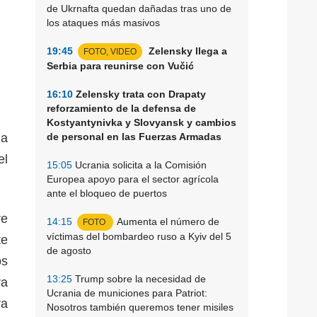
de Ukrnafta quedan dañadas tras uno de
los ataques más masivos
19:45
Zelensky llega a
FOTO, VIDEO
Serbia para reunirse con Vučić
16:10
Zelensky trata con Drapaty
reforzamiento de la defensa de
Kostyantynivka y Slovyansk y cambios
da
de personal en las Fuerzas Armadas
el
15:05
Ucrania solicita a la Comisión
Europea apoyo para el sector agrícola
ante el bloqueo de puertos
re
14:15
Aumenta el número de
FOTO
víctimas del bombardeo ruso a Kyiv del 5
te
de agosto
os
13:25
Trump sobre la necesidad de
ra
Ucrania de municiones para Patriot:
ra
Nosotros también queremos tener misiles