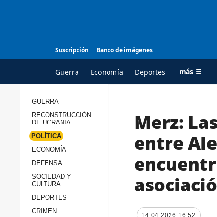
Suscripción
Banco de imágenes
más ☰
Guerra
Economía
Deportes
GUERRA
Merz: Las
RECONSTRUCCIÓN
TODAS LAS
A
DE UCRANIA
CATEGORÍAS
s
entre Al
POLÍTICA
Guerra
c
ECONOMÍA
encuentra
Reconstrucción de
DEFENSA
c
Ucrania
s
asociació
SOCIEDAD Y
CULTURA
Política
s
DEPORTES
Economía
P
CRIMEN
14.04.2026 16:52