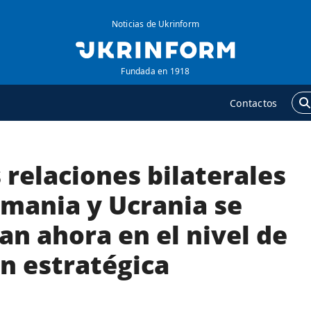
Noticias de Ukrinform
Fundada en 1918
Contactos
 relaciones bilaterales
GENCIA
ADICIONAL
obre la agencia
Podcasts
emania y Ucrania se
ontacto
Publicaciones
n ahora en el nivel de
ondiciones de
Entrevistas
uscripción
n estratégica
Fotos
ervicios
Video
olítica de privacidad y
Releases