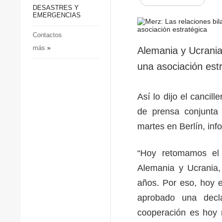
p
Defensa
DESASTRES Y
p
EMERGENCIAS
Sociedad y Cultura
Deportes
Contactos
más
»
Crimen
Alemania y Ucrania 
Desastres y emergencias
una asociación estr
Así lo dijo el cancil
de prensa conjunta 
martes en Berlín, in
“Hoy retomamos el 
Alemania y Ucrania,
años. Por eso, hoy 
aprobado una decl
cooperación es hoy 