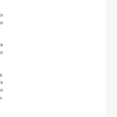
as
co
ta
an
y,
es
ón
o-