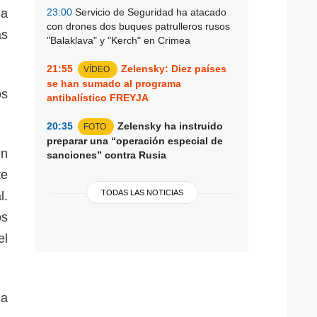
la
23:00
Servicio de Seguridad ha atacado
con drones dos buques patrulleros rusos
as
"Balaklava" y "Kerch" en Crimea
21:55
Zelensky: Diez países
VÍDEO
se han sumado al programa
os
antibalístico FREYJA
20:35
Zelensky ha instruido
FOTO
preparar una “operación especial de
én
sanciones” contra Rusia
te
TODAS LAS NOTICIAS
l.
os
el
la