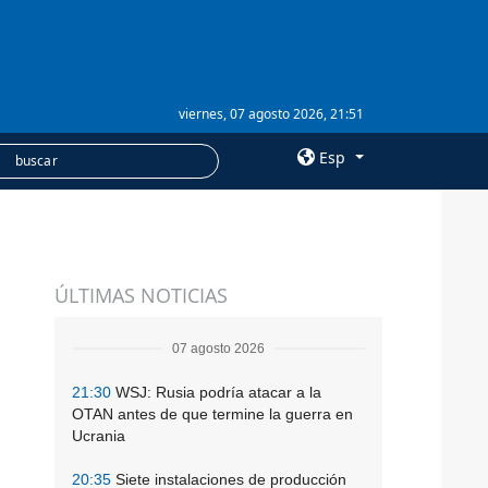
viernes, 07 agosto 2026, 21:51
Esp
×
SERVICIOS
ÚLTIMAS NOTICIAS
Suscripción
Banco de imágenes
07 agosto 2026
21:30
WSJ: Rusia podría atacar a la
OTAN antes de que termine la guerra en
Ucrania
20:35
Siete instalaciones de producción