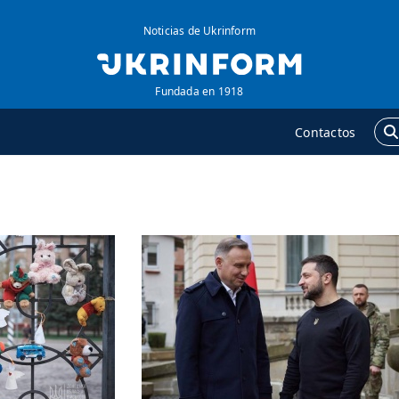
Noticias de Ukrinform
Fundada en 1918
Contactos
GENCIA
ADICIONAL
obre la agencia
Podcasts
ontacto
Publicaciones
ondiciones de
Entrevistas
uscripción
Fotos
ervicios
Video
olítica de privacidad y
Releases