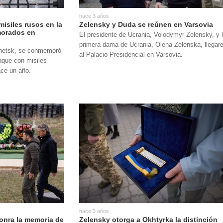
rotección de datos
ersonales
hace 3 años
misiles rusos en la
Zelensky y Duda se reúnen en Varsovia
morados en
El presidente de Ucrania, Volodymyr Zelensky, y 
primera dama de Ucrania, Olena Zelenska, llegar
onetsk, se conmemoró
al Palacio Presidencial en Varsovia.
taque con misiles
ace un año.
hace 3 años
onra la memoria de
Zelensky otorga a Okhtyrka la distinción