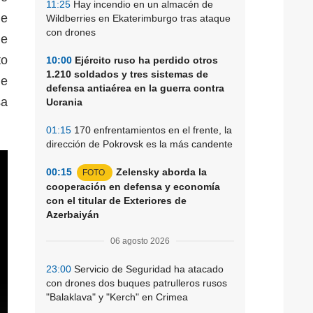
11:25
Hay incendio en un almacén de
de
Wildberries en Ekaterimburgo tras ataque
con drones
de
to
10:00
Ejército ruso ha perdido otros
1.210 soldados y tres sistemas de
le
defensa antiaérea en la guerra contra
sa
Ucrania
01:15
170 enfrentamientos en el frente, la
dirección de Pokrovsk es la más candente
00:15
Zelensky aborda la
FOTO
cooperación en defensa y economía
con el titular de Exteriores de
Azerbaiyán
06 agosto 2026
23:00
Servicio de Seguridad ha atacado
con drones dos buques patrulleros rusos
"Balaklava" y "Kerch" en Crimea