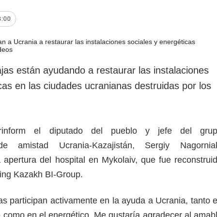
rotección de datos
ersonales
8:00
as están ayudando a restaurar las instalaciones
cas en las ciudades ucranianas destruidas por los
inform el diputado del pueblo y jefe del gru
 de amistad Ucrania-Kazajistán, Sergiy Nagornia
apertura del hospital en Mykolaiv, que fue reconstrui
ding Kazakh BI-Group.
s participan activamente en la ayuda a Ucrania, tanto 
o como en el energético. Me gustaría agradecer al amab