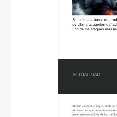
Siete instalaciones de pro
de Ukrnafta quedan dañad
uno de los ataques más m
ACTUALIDAD
Al citar y utilizar cualquier material
ukrinform.es que no sean inferiores
materiales traducidos de los medios