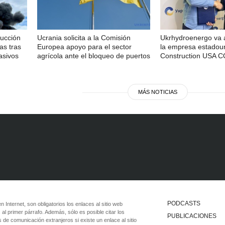
ducción
Ucrania solicita a la Comisión
Ukrhydroenergo va 
as tras
Europea apoyo para el sector
la empresa estadou
asivos
agrícola ante el bloqueo de puertos
Construction USA 
MÁS NOTICIAS
PODCASTS
 en Internet, son obligatorios los enlaces al sitio web
 al primer párrafo. Además, sólo es posible citar los
PUBLICACIONES
 de comunicación extranjeros si existe un enlace al sitio