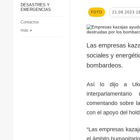
p
Defensa
DESASTRES Y
p
EMERGENCIAS
Sociedad y Cultura
FOTO
21.08.2023 1
Deportes
Contactos
más
»
Crimen
Desastres y emergencias
Las empresas kazaj
sociales y energéti
bombardeos.
Así lo dijo a Ukr
interparlamentario
comentando sobre la 
con el apoyo del hol
“Las empresas kazaja
el ámbito humanitari