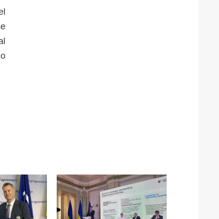
el
se
al
do