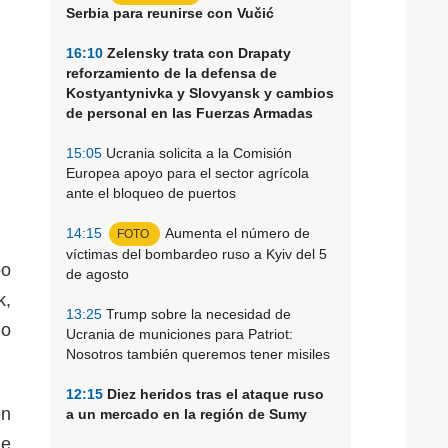
Serbia para reunirse con Vučić
16:10
Zelensky trata con Drapaty
reforzamiento de la defensa de
Kostyantynivka y Slovyansk y cambios
de personal en las Fuerzas Armadas
15:05
Ucrania solicita a la Comisión
Europea apoyo para el sector agrícola
ante el bloqueo de puertos
14:15
Aumenta el número de
FOTO
víctimas del bombardeo ruso a Kyiv del 5
po
de agosto
k,
13:25
Trump sobre la necesidad de
do
Ucrania de municiones para Patriot:
Nosotros también queremos tener misiles
12:15
Diez heridos tras el ataque ruso
en
a un mercado en la región de Sumy
le