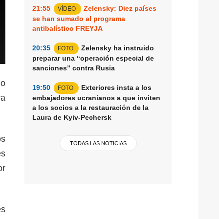
21:55
Zelensky: Diez países
VÍDEO
se han sumado al programa
antibalístico FREYJA
20:35
Zelensky ha instruido
FOTO
preparar una “operación especial de
sanciones” contra Rusia
no
19:50
Exteriores insta a los
FOTO
ra
embajadores ucranianos a que inviten
a los socios a la restauración de la
Laura de Kyiv-Pechersk
os
TODAS LAS NOTICIAS
es
or
es