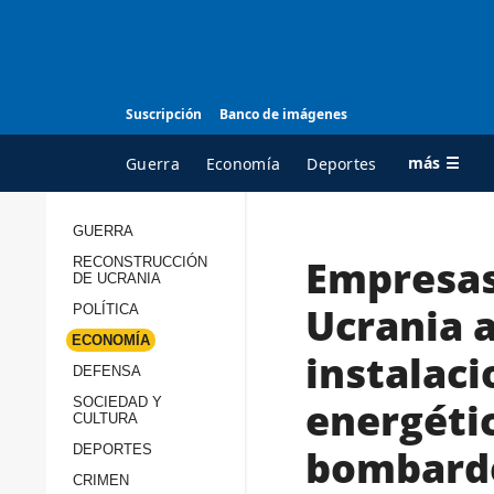
Suscripción
Banco de imágenes
más ☰
Guerra
Economía
Deportes
GUERRA
Empresas
RECONSTRUCCIÓN
TODAS LAS
A
DE UCRANIA
CATEGORÍAS
s
Ucrania a
POLÍTICA
Guerra
c
ECONOMÍA
instalaci
Reconstrucción de
DEFENSA
c
Ucrania
s
energétic
SOCIEDAD Y
CULTURA
Política
s
bombard
DEPORTES
Economía
P
CRIMEN