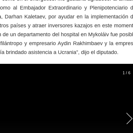
como al Embajador Extraordinario y Plenipotenciario 
a, Darhan Kaletaev, por ayudar en la implementación 
tros países y atraer inversores kazajos en este momen
ión de un departamento del hospital en Mykoláiv fue posib
 filántropo y empresario Aydin Rakhimbaev y la empre
a brindado asistencia a Ucrania”, dijo el diputado.
1 / 6