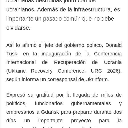
ucranianas destruidas junto con los
Sociedad y
datos personales
ucranianos. Además de la infraestructura, es
Cultura
importante un pasado común que no debe
Deportes
olvidarse.
Crimen
Desastres y
emergencias
Así lo afirmó el jefe del gobierno polaco, Donald
Tusk, en la inauguración de la Conferencia
ADICIONAL
SERVICIOS
Internacional de Recuperación de Ucrania
Podcasts
Suscripción
(Ukraine Recovery Conference, URC 2026),
Publicaciones
Banco de
imágenes
según informa un corresponsal de Ukrinform.
Entrevistas
Fotos
Expresó su gratitud por la llegada de miles de
Video
políticos, funcionarios gubernamentales y
Releases
empresarios a Gdańsk para preparar durante dos
días un importante proyecto para la