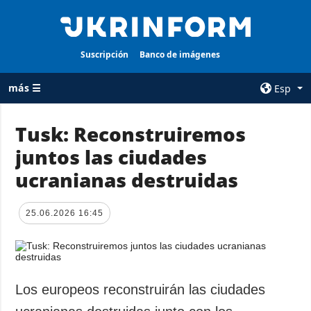
Suscripción
Banco de imágenes
más ☰
Esp
×
Tusk: Reconstruiremos
juntos las ciudades
TODAS LAS
AGENCIA
CATEGORÍAS
ucranianas destruidas
sobre la agencia
Guerra
contacto
Reconstrucción
25.06.2026 16:45
condiciones de
de Ucrania
suscripción
Política
servicios
Economía
Política de
Los europeos reconstruirán las ciudades
privacidad y
Defensa
protección de