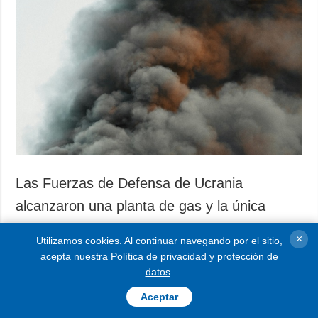
Las Fuerzas de Defensa de Ucrania
alcanzaron una planta de gas y la única
planta de helio de Rusia en la región de
×
Utilizamos cookies. Al continuar navegando por el sitio,
Oremburgo.
acepta nuestra
Política de privacidad y protección de
datos
.
Según informa Ukrinform, el Estado Mayor de las
Aceptar
Fuerzas Armadas de Ucrania lo comunicó vía