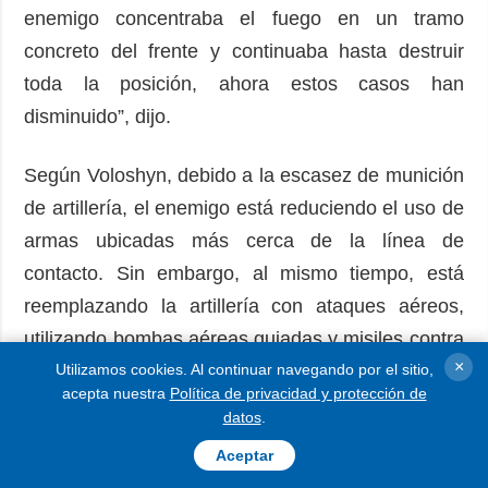
enemigo concentraba el fuego en un tramo
concreto del frente y continuaba hasta destruir
toda la posición, ahora estos casos han
disminuido”, dijo.
Según Voloshyn, debido a la escasez de munición
de artillería, el enemigo está reduciendo el uso de
armas ubicadas más cerca de la línea de
contacto. Sin embargo, al mismo tiempo, está
reemplazando la artillería con ataques aéreos,
utilizando bombas aéreas guiadas y misiles contra
×
posiciones militares ucranianas, así como contra
Utilizamos cookies. Al continuar navegando por el sitio,
acepta nuestra
Política de privacidad y protección de
ciudades y pueblos.
datos
.
Aceptar
Como informó Ukrinform, el 8 de junio se