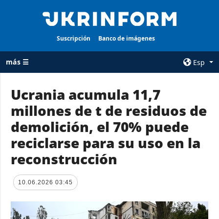
Suscripción
Banco de imágenes
más ☰
Esp
×
Ucrania acumula 11,7
millones de t de residuos de
TODAS LAS
AGENCIA
CATEGORÍAS
demolición, el 70% puede
sobre la agencia
Guerra
reciclarse para su uso en la
contacto
Reconstrucción
reconstrucción
condiciones de
de Ucrania
suscripción
Política
servicios
10.06.2026 03:45
Economía
Política de
privacidad y
Defensa
protección de