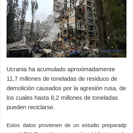
Sociedad y
datos personales
Cultura
Deportes
Crimen
Desastres y
emergencias
ADICIONAL
SERVICIOS
Podcasts
Suscripción
Ucrania ha acumulado aproximadamente
Publicaciones
Banco de
11,7 millones de toneladas de residuos de
imágenes
Entrevistas
demolición causados por la agresión rusa, de
Fotos
los cuales hasta 8,2 millones de toneladas
Video
pueden reciclarse.
Releases
Estos datos provienen de un estudio preparadp