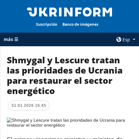
Suscripción
Banco de imágenes
más ☰
Esp
×
Shmygal y Lescure tratan
las prioridades de Ucrania
TODAS LAS
AGENCIA
CATEGORÍAS
para restaurar el sector
sobre la agencia
Guerra
energético
contacto
Reconstrucción
condiciones de
de Ucrania
suscripción
31.01.2026 16:45
Política
servicios
Economía
Política de
privacidad y
Defensa
protección de