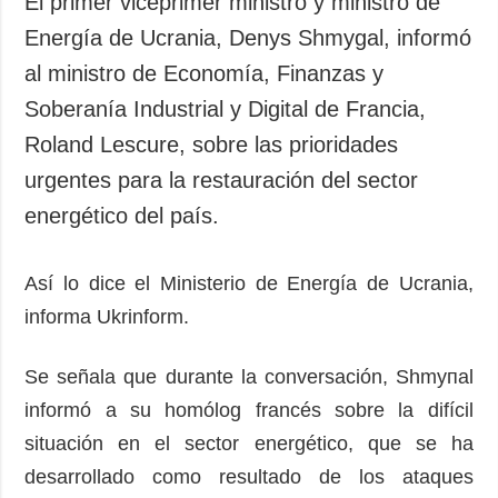
El primer viceprimer ministro y ministro de
Sociedad y
datos personales
Energía de Ucrania, Denys Shmygal, informó
Cultura
al ministro de Economía, Finanzas y
Deportes
Soberanía Industrial y Digital de Francia,
Crimen
Roland Lescure, sobre las prioridades
Desastres y
emergencias
urgentes para la restauración del sector
energético del país.
ADICIONAL
SERVICIOS
Podcasts
Suscripción
Así lo dice el Ministerio de Energía de Ucrania,
Publicaciones
Banco de
imágenes
informa Ukrinform.
Entrevistas
Fotos
Se señala que durante la conversación, Shmyпal
Video
informó a su homólog francés sobre la difícil
Releases
situación en el sector energético, que se ha
desarrollado como resultado de los ataques