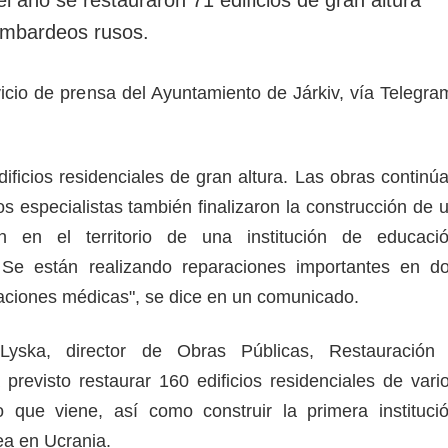
rotección de datos
ersonales
ombardeos rusos.
vicio de prensa del Ayuntamiento de Járkiv, vía Telegra
ificios residenciales de gran altura. Las obras continú
s especialistas también finalizaron la construcción de 
ión en el territorio de una institución de educaci
 Se están realizando reparaciones importantes en d
laciones médicas", se dice en un comunicado.
Lyska, director de Obras Públicas, Restauración
 previsto restaurar 160 edificios residenciales de vari
 que viene, así como construir la primera instituci
ea en Ucrania.