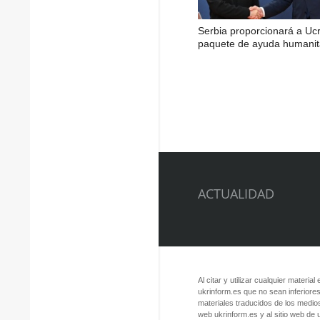
Serbia proporcionará a Uc
paquete de ayuda humanit
ACTUALIDAD
Al citar y utilizar cualquier material
ukrinform.es que no sean inferiores
materiales traducidos de los medios
web ukrinform.es y al sitio web de