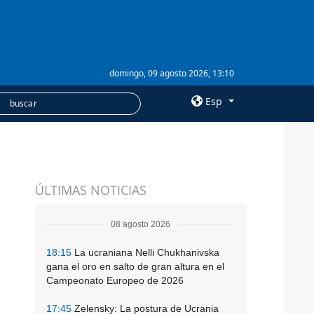
domingo, 09 agosto 2026, 13:10
Esp
×
SERVICIOS
ÚLTIMAS NOTICIAS
Suscripción
Banco de imágenes
08 agosto 2026
18:15
La ucraniana Nelli Chukhanivska
gana el oro en salto de gran altura en el
Campeonato Europeo de 2026
17:45
Zelensky: La postura de Ucrania