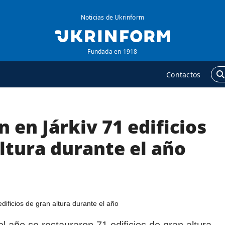
Noticias de Ukrinform
Fundada en 1918
Contactos
 en Járkiv 71 edificios
GENCIA
ADICIONAL
obre la agencia
Podcasts
ltura durante el año
ontacto
Publicaciones
ondiciones de
Entrevistas
uscripción
Fotos
ervicios
Video
olítica de privacidad y
Releases
el año se restauraron 71 edificios de gran altura