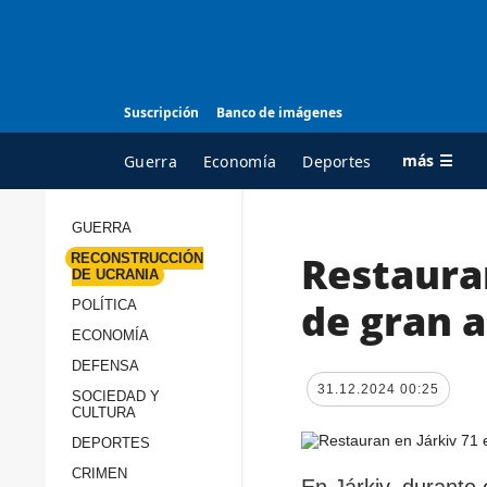
Suscripción
Banco de imágenes
más ☰
Guerra
Economía
Deportes
GUERRA
Restauran
RECONSTRUCCIÓN
TODAS LAS
A
DE UCRANIA
CATEGORÍAS
s
de gran a
POLÍTICA
Guerra
c
ECONOMÍA
Reconstrucción de
DEFENSA
c
Ucrania
31.12.2024 00:25
s
SOCIEDAD Y
CULTURA
Política
s
DEPORTES
Economía
P
CRIMEN
En Járkiv, durante 