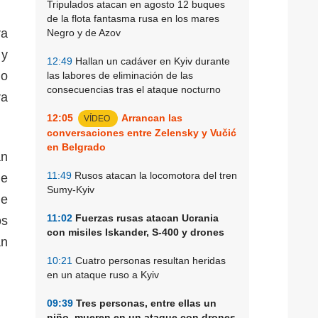
Tripulados atacan en agosto 12 buques
de la flota fantasma rusa en los mares
ra
Negro y de Azov
 y
12:49
Hallan un cadáver en Kyiv durante
do
las labores de eliminación de las
consecuencias tras el ataque nocturno
ra
12:05
Arrancan las
VÍDEO
conversaciones entre Zelensky y Vučić
en Belgrado
an
11:49
Rusos atacan la locomotora del tren
de
Sumy-Kyiv
de
11:02
Fuerzas rusas atacan Ucrania
os
con misiles Iskander, S-400 y drones
an
10:21
Cuatro personas resultan heridas
en un ataque ruso a Kyiv
09:39
Tres personas, entre ellas un
niño, mueren en un ataque con drones