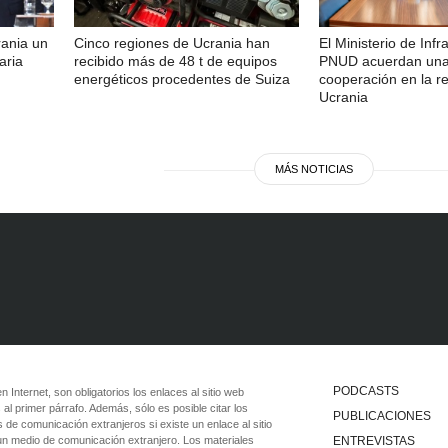
rania un
Cinco regiones de Ucrania han
El Ministerio de Infr
aria
recibido más de 48 t de equipos
PNUD acuerdan un
energéticos procedentes de Suiza
cooperación en la r
Ucrania
MÁS NOTICIAS
PODCASTS
 en Internet, son obligatorios los enlaces al sitio web
 al primer párrafo. Además, sólo es posible citar los
PUBLICACIONES
 de comunicación extranjeros si existe un enlace al sitio
 un medio de comunicación extranjero. Los materiales
ENTREVISTAS