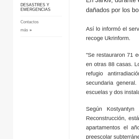
p
Defensa
DESASTRES Y
p
dañados por los b
EMERGENCIAS
Sociedad y Cultura
Deportes
Contactos
Así lo informó el ser
más
»
Crimen
recoge Ukrinform.
Desastres y emergencias
"Se restauraron 71 ed
en otras 88 casas. Lo
refugio antirradiac
secundaria general.
escuelas y dos insta
Según Kostyantyn 
Reconstrucción, está
apartamentos el año
preescolar subterrán