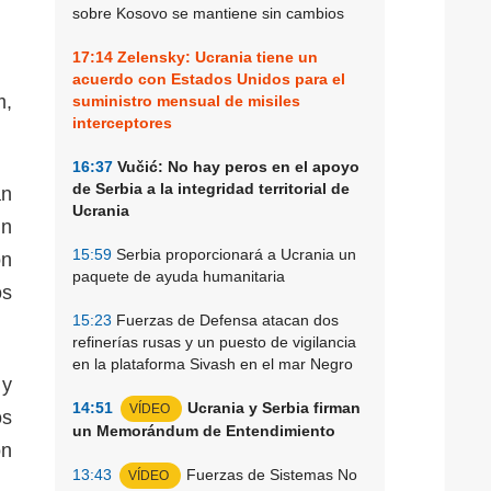
sobre Kosovo se mantiene sin cambios
17:14
Zelensky: Ucrania tiene un
acuerdo con Estados Unidos para el
m,
suministro mensual de misiles
interceptores
16:37
Vučić: No hay peros en el apoyo
de Serbia a la integridad territorial de
an
Ucrania
un
15:59
Serbia proporcionará a Ucrania un
ón
paquete de ayuda humanitaria
os
15:23
Fuerzas de Defensa atacan dos
refinerías rusas y un puesto de vigilancia
en la plataforma Sivash en el mar Negro
 y
14:51
Ucrania y Serbia firman
VÍDEO
os
un Memorándum de Entendimiento
ón
13:43
Fuerzas de Sistemas No
VÍDEO