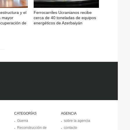
aestructura y el
Ferrocarriles Ucranianos recibe
a mayor
cerca de 40 toneladas de equipos
ecuperación de
energéticos de Azerbaiyán
CATEGORÍAS
AGENCIA
Guerra
sobre la agencia
Reconstrucción de
contacto