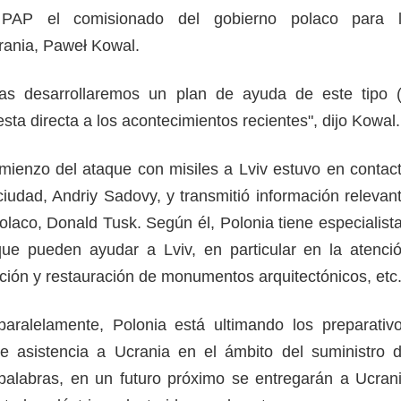
PAP el comisionado del gobierno polaco para 
crania, Paweł Kowal.
as desarrollaremos un plan de ayuda de este tipo 
sta directa a los acontecimientos recientes", dijo Kowa
mienzo del ataque con misiles a Lviv estuvo en contac
ciudad, Andriy Sadovy, y transmitió información relevan
polaco, Donald Tusk. Según él, Polonia tiene especialist
que pueden ayudar a Lviv, en particular en la atenci
vación y restauración de monumentos arquitectónicos, et
aralelamente, Polonia está ultimando los preparativ
de asistencia a Ucrania en el ámbito del suministro 
palabras, en un futuro próximo se entregarán a Ucran