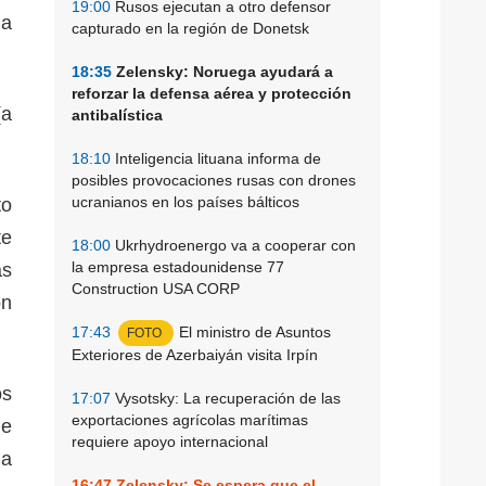
19:00
Rusos ejecutan a otro defensor
la
capturado en la región de Donetsk
18:35
Zelensky: Noruega ayudará a
reforzar la defensa aérea y protección
(a
antibalística
l.
18:10
Inteligencia lituana informa de
posibles provocaciones rusas con drones
ucranianos en los países bálticos
to
te
18:00
Ukrhydroenergo va a cooperar con
la empresa estadounidense 77
as
Construction USA CORP
ón
17:43
El ministro de Asuntos
c.
FOTO
Exteriores de Azerbaiyán visita Irpín
os
17:07
Vysotsky: La recuperación de las
exportaciones agrícolas marítimas
de
requiere apoyo internacional
ia
16:47
Zelensky: Se espera que el