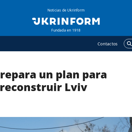
Noticias de Ukrinform
Fundada en 1918
Contactos
prepara un plan para
GENCIA
ADICIONAL
obre la agencia
Podcasts
reconstruir Lviv
ontacto
Publicaciones
ondiciones de
Entrevistas
uscripción
Fotos
ervicios
Video
olítica de privacidad y
Releases