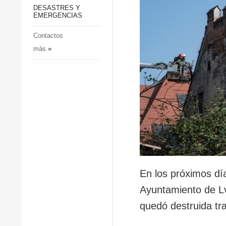
p
Defensa
DESASTRES Y
p
EMERGENCIAS
Sociedad y Cultura
Deportes
Contactos
más
»
Crimen
Desastres y emergencias
En los próximos dí
Ayuntamiento de Lvi
quedó destruida tra