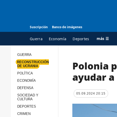
Suscripción
Banco de imágenes
más ☰
Guerra
Economía
Deportes
GUERRA
Polonia 
RECONSTRUCCIÓN
TODAS LAS
A
DE UCRANIA
CATEGORÍAS
s
ayudar a 
POLÍTICA
Guerra
c
ECONOMÍA
Reconstrucción de
DEFENSA
c
Ucrania
05.09.2024 20:15
s
SOCIEDAD Y
CULTURA
Política
s
DEPORTES
Economía
P
CRIMEN