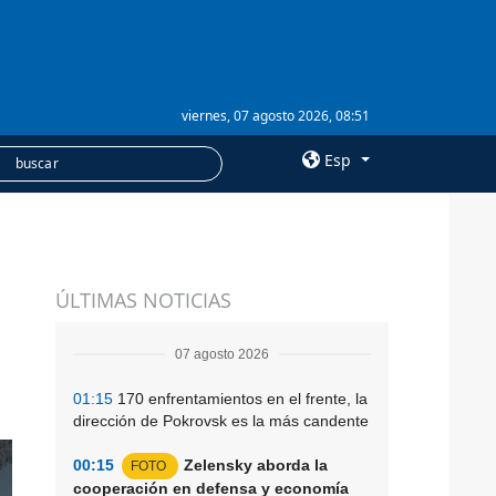
viernes, 07 agosto 2026, 08:51
Esp
×
SERVICIOS
ÚLTIMAS NOTICIAS
Suscripción
Banco de imágenes
07 agosto 2026
01:15
170 enfrentamientos en el frente, la
dirección de Pokrovsk es la más candente
00:15
Zelensky aborda la
FOTO
cooperación en defensa y economía