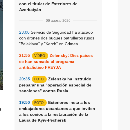
con el titular de Exteriores de
Azerbaiyán
06 agosto 2026
23:00
Servicio de Seguridad ha atacado
con drones dos buques patrulleros rusos
"Balaklava" y "Kerch" en Crimea
21:55
Zelensky: Diez países
VÍDEO
se han sumado al programa
antibalístico FREYJA
20:35
Zelensky ha instruido
FOTO
preparar una “operación especial de
sanciones” contra Rusia
19:50
Exteriores insta a los
FOTO
e
embajadores ucranianos a que inviten
a los socios a la restauración de la
Laura de Kyiv-Pechersk