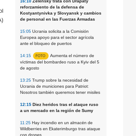
16:10
Zelensky trata con Drapaty
reforzamiento de la defensa de
ol
Kostyantynivka y Slovyansk y cambios
de personal en las Fuerzas Armadas
A)
15:05
Ucrania solicita a la Comisión
Europea apoyo para el sector agrícola
ante el bloqueo de puertos
14:15
Aumenta el número de
FOTO
víctimas del bombardeo ruso a Kyiv del 5
de agosto
13:25
Trump sobre la necesidad de
Ucrania de municiones para Patriot:
Nosotros también queremos tener misiles
12:15
Diez heridos tras el ataque ruso
a un mercado en la región de Sumy
11:25
Hay incendio en un almacén de
Wildberries en Ekaterimburgo tras ataque
con drones