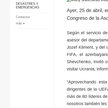
p
Defensa
DESASTRES Y
p
EMERGENCIAS
Sociedad y Cultura
Ayer, 25 de abril, 
Deportes
Contactos
Congreso de la Aso
más
»
Crimen
Desastres y emergencias
Según el servicio de
asesor del departame
Jozef Kliment, y del
FIFA, el azerbaiya
Shevchenko, invitó o
visitar Ucrania, infor
"Aprovechando esta
dirigentes de la UEF
más de 80 líderes de
nosotros también les