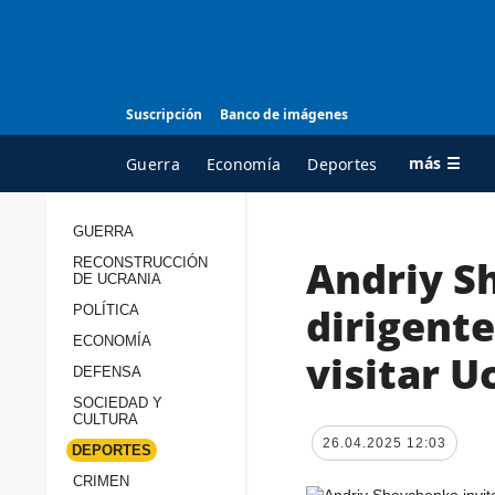
Suscripción
Banco de imágenes
más ☰
Guerra
Economía
Deportes
GUERRA
Andriy Sh
RECONSTRUCCIÓN
TODAS LAS
A
DE UCRANIA
CATEGORÍAS
s
dirigente
POLÍTICA
Guerra
c
ECONOMÍA
visitar U
Reconstrucción de
DEFENSA
c
Ucrania
s
SOCIEDAD Y
CULTURA
Política
s
26.04.2025 12:03
DEPORTES
Economía
P
CRIMEN