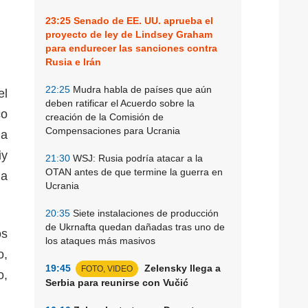
23:25
Senado de EE. UU. aprueba el
proyecto de ley de Lindsey Graham
para endurecer las sanciones contra
Rusia e Irán
22:25
Mudra habla de países que aún
el
deben ratificar el Acuerdo sobre la
co
creación de la Comisión de
Compensaciones para Ucrania
la
iy
21:30
WSJ: Rusia podría atacar a la
OTAN antes de que termine la guerra en
 a
Ucrania
20:35
Siete instalaciones de producción
de Ukrnafta quedan dañadas tras uno de
os
los ataques más masivos
o,
19:45
Zelensky llega a
FOTO, VIDEO
o,
Serbia para reunirse con Vučić