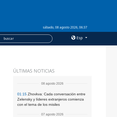
sábado, 08 agosto 2026, 06:37
Esp
×
SERVICIOS
ÚLTIMAS NOTICIAS
Suscripción
Banco de imágenes
08 agosto 2026
01:15
Zhovkva: Cada conversación entre
Zelensky y líderes extranjeros comienza
con el tema de los misiles
07 agosto 2026