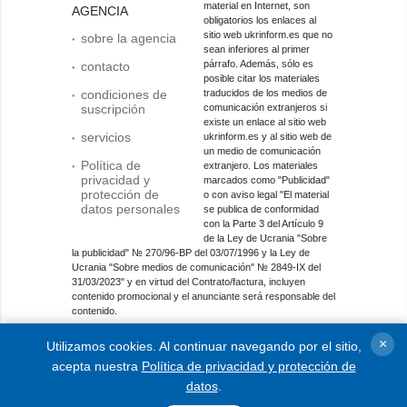
material en Internet, son
AGENCIA
obligatorios los enlaces al
sitio web ukrinform.es que no
sobre la agencia
sean inferiores al primer
párrafo. Además, sólo es
contacto
posible citar los materiales
condiciones de
traducidos de los medios de
suscripción
comunicación extranjeros si
existe un enlace al sitio web
servicios
ukrinform.es y al sitio web de
un medio de comunicación
Política de
extranjero. Los materiales
privacidad y
marcados como "Publicidad"
protección de
o con aviso legal "El material
datos personales
se publica de conformidad
con la Parte 3 del Artículo 9
de la Ley de Ucrania "Sobre
la publicidad" № 270/96-ВР del 03/07/1996 y la Ley de
Ucrania "Sobre medios de comunicación" № 2849-IX del
31/03/2023" y en virtud del Contrato/factura, incluyen
contenido promocional y el anunciante será responsable del
contenido.
Entidad de medios en línea; identificador de medios: R40-
×
Utilizamos cookies. Al continuar navegando por el sitio,
01421.
acepta nuestra
Política de privacidad y protección de
© 2015-2026 Ukrinform. Todos los derechos reservados.
datos
.