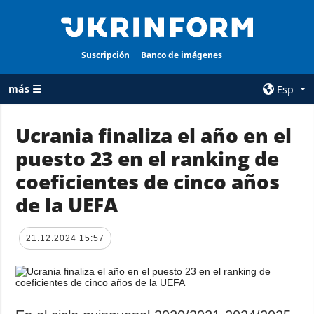
Suscripción
Banco de imágenes
más ☰
Esp
×
Ucrania finaliza el año en el
puesto 23 en el ranking de
TODAS LAS
AGENCIA
CATEGORÍAS
coeficientes de cinco años
sobre la agencia
Guerra
de la UEFA
contacto
Reconstrucción
condiciones de
de Ucrania
suscripción
21.12.2024 15:57
Política
servicios
Economía
Política de
privacidad y
Defensa
protección de