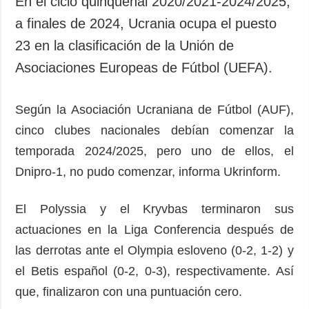
En el ciclo quinquenal 2020/2021-2024/2025,
Sociedad y
datos personales
a finales de 2024, Ucrania ocupa el puesto
Cultura
23 en la clasificación de la Unión de
Deportes
Asociaciones Europeas de Fútbol (UEFA).
Crimen
Desastres y
emergencias
Según la Asociación Ucraniana de Fútbol (AUF),
cinco clubes nacionales debían comenzar la
ADICIONAL
SERVICIOS
temporada 2024/2025, pero uno de ellos, el
Podcasts
Suscripción
Dnipro-1, no pudo comenzar, informa Ukrinform.
Publicaciones
Banco de
imágenes
Entrevistas
El Polyssia y el Kryvbas terminaron sus
Fotos
actuaciones en la Liga Conferencia después de
Video
las derrotas ante el Olympia esloveno (0-2, 1-2) y
Releases
el Betis español (0-2, 0-3), respectivamente. Así
que, finalizaron con una puntuación cero.