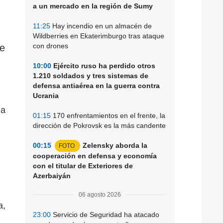
a un mercado en la región de Sumy
11:25
Hay incendio en un almacén de
Wildberries en Ekaterimburgo tras ataque
con drones
de
10:00
Ejército ruso ha perdido otros
1.210 soldados y tres sistemas de
defensa antiaérea en la guerra contra
Ucrania
ia
01:15
170 enfrentamientos en el frente, la
dirección de Pokrovsk es la más candente
00:15
Zelensky aborda la
FOTO
cooperación en defensa y economía
con el titular de Exteriores de
Azerbaiyán
06 agosto 2026
a,
23:00
Servicio de Seguridad ha atacado