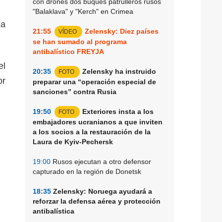
con drones dos buques patrulleros rusos
"Balaklava" y "Kerch" en Crimea
ea
21:55
Zelensky: Diez países
VÍDEO
se han sumado al programa
antibalístico FREYJA
el
20:35
Zelensky ha instruido
FOTO
or
preparar una “operación especial de
sanciones” contra Rusia
19:50
Exteriores insta a los
FOTO
embajadores ucranianos a que inviten
a los socios a la restauración de la
Laura de Kyiv-Pechersk
19:00
Rusos ejecutan a otro defensor
capturado en la región de Donetsk
18:35
Zelensky: Noruega ayudará a
reforzar la defensa aérea y protección
antibalística