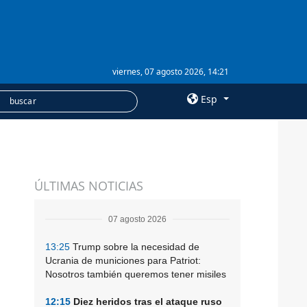
viernes, 07 agosto 2026, 14:21
Esp
×
SERVICIOS
ÚLTIMAS NOTICIAS
Suscripción
Banco de imágenes
07 agosto 2026
13:25
Trump sobre la necesidad de
Ucrania de municiones para Patriot:
Nosotros también queremos tener misiles
12:15
Diez heridos tras el ataque ruso