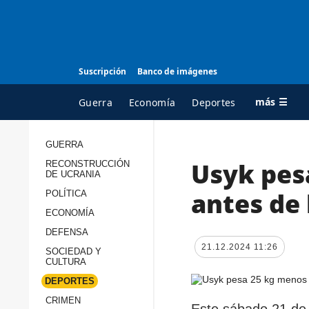
Suscripción
Banco de imágenes
más ☰
Guerra
Economía
Deportes
GUERRA
Usyk pes
RECONSTRUCCIÓN
TODAS LAS
A
DE UCRANIA
CATEGORÍAS
s
antes de
POLÍTICA
Guerra
c
ECONOMÍA
Reconstrucción de
DEFENSA
c
Ucrania
21.12.2024 11:26
s
SOCIEDAD Y
CULTURA
Política
s
DEPORTES
Economía
P
CRIMEN
Este sábado 21 de 