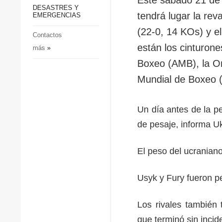
p
Defensa
DESASTRES Y
p
tendrá lugar la re
EMERGENCIAS
Sociedad y Cultura
(22-0, 14 KOs) y el
Deportes
Contactos
están los cinturon
más
»
Crimen
Boxeo (AMB), la O
Desastres y emergencias
Mundial de Boxeo 
Un día antes de la p
de pesaje, informa Uk
El peso del ucraniano
Usyk y Fury fueron pe
Los rivales también 
que terminó sin incid