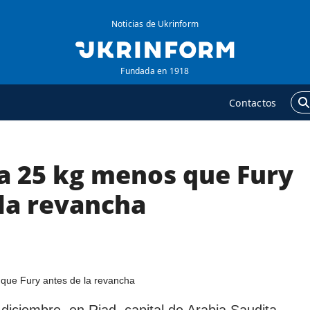
Noticias de Ukrinform
Fundada en 1918
Contactos
a 25 kg menos que Fury
GENCIA
ADICIONAL
obre la agencia
Podcasts
 la revancha
ontacto
Publicaciones
ondiciones de
Entrevistas
uscripción
Fotos
ervicios
Video
olítica de privacidad y
Releases
diciembre, en Riad, capital de Arabia Saudita,