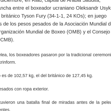
rotección de datos
ersonales
vancha entre el boxeador ucraniano Oleksandr Usyk
 británico Tyson Fury (34-1-1, 24 KOs); en juego
es de los pesos pesados de la Asociación Mundial 
rganización Mundial de Boxeo (OMB) y el Consejo
(CMB).
elea, los boxeadores pasaron por la tradicional ceremon
rinform.
 es de 102,57 kg, el del británico de 127,45 kg.
sados ​​con ropa exterior.
tuvieron una batalla final de miradas antes de la pele
entes.