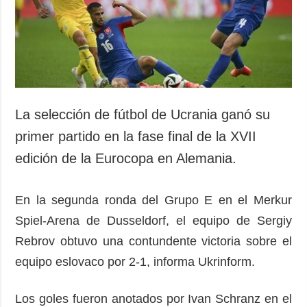
Sociedad y
datos personales
Cultura
Deportes
Crimen
Desastres y
emergencias
La selección de fútbol de Ucrania ganó su
ADICIONAL
SERVICIOS
primer partido en la fase final de la XVII
Podcasts
Suscripción
edición de la Eurocopa en Alemania.
Publicaciones
Banco de
imágenes
Entrevistas
En la segunda ronda del Grupo E en el Merkur
Fotos
Spiel-Arena de Dusseldorf, el equipo de Sergiy
Video
Rebrov obtuvo una contundente victoria sobre el
equipo eslovaco por 2-1, informa Ukrinform.
Releases
Los goles fueron anotados por Ivan Schranz en el