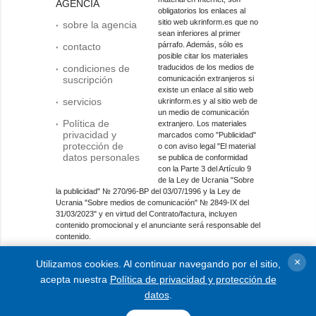
AGENCIA
obligatorios los enlaces al
sitio web ukrinform.es que no
sobre la agencia
sean inferiores al primer
párrafo. Además, sólo es
contacto
posible citar los materiales
condiciones de
traducidos de los medios de
suscripción
comunicación extranjeros si
existe un enlace al sitio web
servicios
ukrinform.es y al sitio web de
un medio de comunicación
Política de
extranjero. Los materiales
privacidad y
marcados como "Publicidad"
protección de
o con aviso legal "El material
datos personales
se publica de conformidad
con la Parte 3 del Artículo 9
de la Ley de Ucrania "Sobre
la publicidad" № 270/96-ВР del 03/07/1996 y la Ley de
Ucrania "Sobre medios de comunicación" № 2849-IX del
31/03/2023" y en virtud del Contrato/factura, incluyen
contenido promocional y el anunciante será responsable del
contenido.
Entidad de medios en línea; identificador de medios: R40-
×
Utilizamos cookies. Al continuar navegando por el sitio,
01421.
acepta nuestra
Política de privacidad y protección de
© 2015-2026 Ukrinform. Todos los derechos reservados.
datos
.