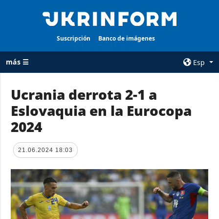
Suscripción
Banco de imágenes
más ☰
Esp
×
Ucrania derrota 2-1 a
Eslovaquia en la Eurocopa
TODAS LAS
AGENCIA
CATEGORÍAS
2024
sobre la agencia
Guerra
contacto
Reconstrucción
21.06.2024 18:03
condiciones de
de Ucrania
suscripción
Política
servicios
Economía
Política de
privacidad y
Defensa
protección de