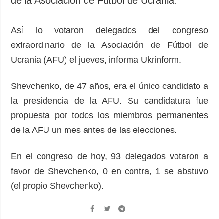
de la Asociación de Fútbol de Ucrania.
Sociedad y
datos personales
Cultura
Así lo votaron delegados del congreso
Deportes
extraordinario de la Asociación de Fútbol de
Crimen
Ucrania (AFU) el jueves, informa Ukrinform.
Desastres y
emergencias
Shevchenko, de 47 años, era el único candidato a
ADICIONAL
SERVICIOS
la presidencia de la AFU. Su candidatura fue
Podcasts
Suscripción
propuesta por todos los miembros permanentes
Publicaciones
Banco de
de la AFU un mes antes de las elecciones.
imágenes
Entrevistas
Fotos
En el congreso de hoy, 93 delegados votaron a
favor de Shevchenko, 0 en contra, 1 se abstuvo
Video
(el propio Shevchenko).
Releases