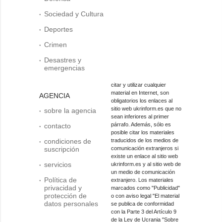
Sociedad y Cultura
Deportes
Crimen
Desastres y
emergencias
citar y utilizar cualquier
material en Internet, son
AGENCIA
obligatorios los enlaces al
sitio web ukrinform.es que no
sobre la agencia
sean inferiores al primer
párrafo. Además, sólo es
contacto
posible citar los materiales
condiciones de
traducidos de los medios de
suscripción
comunicación extranjeros si
existe un enlace al sitio web
servicios
ukrinform.es y al sitio web de
un medio de comunicación
Política de
extranjero. Los materiales
privacidad y
marcados como "Publicidad"
protección de
o con aviso legal "El material
datos personales
se publica de conformidad
con la Parte 3 del Artículo 9
de la Ley de Ucrania "Sobre