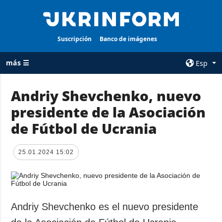
Suscripción
Banco de imágenes
más ☰
Esp
×
Andriy Shevchenko, nuevo
presidente de la Asociación
TODAS LAS
AGENCIA
CATEGORÍAS
de Fútbol de Ucrania
sobre la agencia
Guerra
contacto
Reconstrucción
25.01.2024 15:02
condiciones de
de Ucrania
suscripción
Política
servicios
Economía
Política de
Andriy Shevchenko es el nuevo presidente
privacidad y
Defensa
protección de