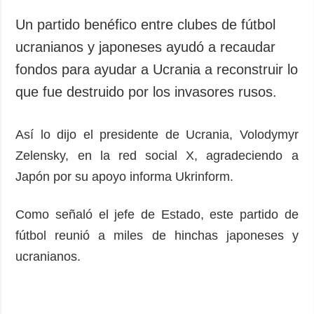
Sociedad y
datos personales
Cultura
Un partido benéfico entre clubes de fútbol
Deportes
ucranianos y japoneses ayudó a recaudar
Crimen
fondos para ayudar a Ucrania a reconstruir lo
Desastres y
que fue destruido por los invasores rusos.
emergencias
Así lo dijo el presidente de Ucrania, Volodymyr
ADICIONAL
SERVICIOS
Zelensky, en la red social X, agradeciendo a
Podcasts
Suscripción
Japón por su apoyo informa Ukrinform.
Publicaciones
Banco de
imágenes
Entrevistas
Como señaló el jefe de Estado, este partido de
Fotos
fútbol reunió a miles de hinchas japoneses y
Video
ucranianos.
Releases