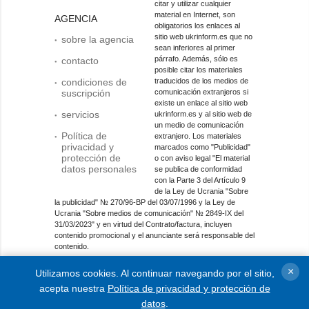
citar y utilizar cualquier
material en Internet, son
AGENCIA
obligatorios los enlaces al
sitio web ukrinform.es que no
sobre la agencia
sean inferiores al primer
párrafo. Además, sólo es
contacto
posible citar los materiales
condiciones de
traducidos de los medios de
suscripción
comunicación extranjeros si
existe un enlace al sitio web
servicios
ukrinform.es y al sitio web de
un medio de comunicación
Política de
extranjero. Los materiales
privacidad y
marcados como "Publicidad"
protección de
o con aviso legal "El material
datos personales
se publica de conformidad
con la Parte 3 del Artículo 9
de la Ley de Ucrania "Sobre
la publicidad" № 270/96-ВР del 03/07/1996 y la Ley de
Ucrania "Sobre medios de comunicación" № 2849-IX del
31/03/2023" y en virtud del Contrato/factura, incluyen
contenido promocional y el anunciante será responsable del
contenido.
Entidad de medios en línea; identificador de medios: R40-
×
Utilizamos cookies. Al continuar navegando por el sitio,
01421.
acepta nuestra
Política de privacidad y protección de
© 2015-2026 Ukrinform. Todos los derechos reservados.
datos
.