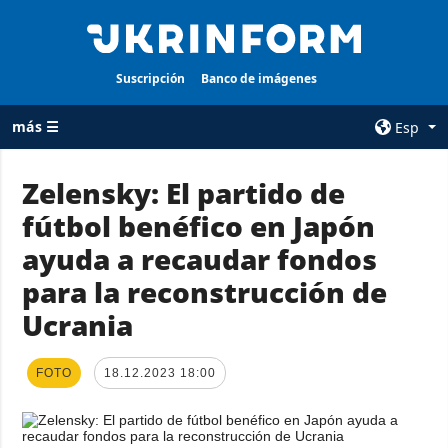
Suscripción
Banco de imágenes
más ☰
Esp
×
Zelensky: El partido de
fútbol benéfico en Japón
TODAS LAS
AGENCIA
CATEGORÍAS
ayuda a recaudar fondos
sobre la agencia
Guerra
para la reconstrucción de
contacto
Reconstrucción
Ucrania
condiciones de
de Ucrania
suscripción
Política
servicios
FOTO
18.12.2023 18:00
Economía
Política de
privacidad y
Defensa
protección de