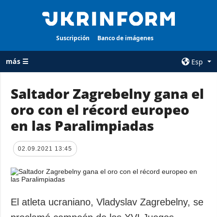
Suscripción
Banco de imágenes
más ☰
Esp
×
Saltador Zagrebelny gana el
oro con el récord europeo
TODAS LAS
AGENCIA
CATEGORÍAS
en las Paralimpiadas
sobre la agencia
Guerra
contacto
Reconstrucción
02.09.2021 13:45
condiciones de
de Ucrania
suscripción
Política
servicios
Economía
Política de
El atleta ucraniano, Vladyslav Zagrebelny, se
privacidad y
Defensa
protección de