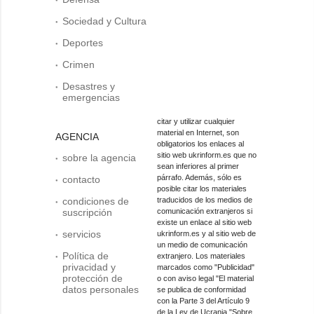
Sociedad y Cultura
Deportes
Crimen
Desastres y
emergencias
citar y utilizar cualquier
material en Internet, son
AGENCIA
obligatorios los enlaces al
sitio web ukrinform.es que no
sobre la agencia
sean inferiores al primer
párrafo. Además, sólo es
contacto
posible citar los materiales
condiciones de
traducidos de los medios de
suscripción
comunicación extranjeros si
existe un enlace al sitio web
servicios
ukrinform.es y al sitio web de
un medio de comunicación
Política de
extranjero. Los materiales
privacidad y
marcados como "Publicidad"
protección de
o con aviso legal "El material
datos personales
se publica de conformidad
con la Parte 3 del Artículo 9
de la Ley de Ucrania "Sobre