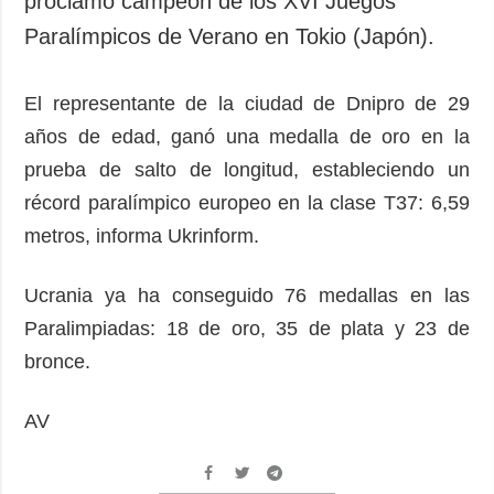
proclamó campeón de los XVI Juegos
Sociedad y
datos personales
Paralímpicos de Verano en Tokio (Japón).
Cultura
Deportes
El representante de la ciudad de Dnipro de 29
Crimen
años de edad, ganó una medalla de oro en la
Desastres y
emergencias
prueba de salto de longitud, estableciendo un
récord paralímpico europeo en la clase T37: 6,59
ADICIONAL
SERVICIOS
metros, informa Ukrinform.
Podcasts
Suscripción
Publicaciones
Banco de
Ucrania ya ha conseguido 76 medallas en las
imágenes
Entrevistas
Paralimpiadas: 18 de oro, 35 de plata y 23 de
Fotos
bronce.
Video
AV
Releases