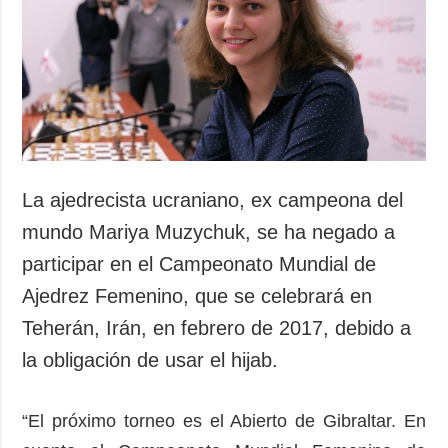
Sociedad y
datos personales
Cultura
Deportes
Crimen
Desastres y
emergencias
ADICIONAL
SERVICIOS
La ajedrecista ucraniano, ex campeona del
Podcasts
Suscripción
mundo Mariya Muzychuk, se ha negado a
Publicaciones
Banco de
participar en el Campeonato Mundial de
imágenes
Entrevistas
Ajedrez Femenino, que se celebrará en
Fotos
Teherán, Irán, en febrero de 2017, debido a
Video
la obligación de usar el hijab.
Releases
“El próximo torneo es el Abierto de Gibraltar. En