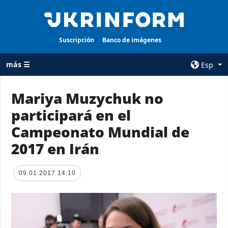
Suscripción
Banco de imágenes
más ☰
Esp
×
Mariya Muzychuk no
participará en el
TODAS LAS
AGENCIA
CATEGORÍAS
Campeonato Mundial de
sobre la agencia
Guerra
2017 en Irán
contacto
Reconstrucción
condiciones de
de Ucrania
suscripción
09.01.2017 14:10
Política
servicios
Economía
Política de
privacidad y
Defensa
protección de