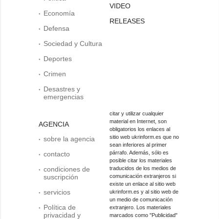
VIDEO
Economía
RELEASES
Defensa
Sociedad y Cultura
Deportes
Crimen
Desastres y
emergencias
citar y utilizar cualquier
material en Internet, son
AGENCIA
obligatorios los enlaces al
sitio web ukrinform.es que no
sobre la agencia
sean inferiores al primer
párrafo. Además, sólo es
contacto
posible citar los materiales
condiciones de
traducidos de los medios de
suscripción
comunicación extranjeros si
existe un enlace al sitio web
servicios
ukrinform.es y al sitio web de
un medio de comunicación
Política de
extranjero. Los materiales
privacidad y
marcados como "Publicidad"