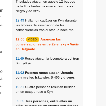
Tripulados atacan en agosto 12 buques
de la flota fantasma rusa en los mares
er
Negro y de Azov
n,
12:49
Hallan un cadáver en Kyiv durante
 a
las labores de eliminación de las
consecuencias tras el ataque nocturno
.,
12:05
Arrancan las
VÍDEO
conversaciones entre Zelensky y Vučić
en Belgrado
or
11:49
Rusos atacan la locomotora del tren
Sumy-Kyiv
do
11:02
Fuerzas rusas atacan Ucrania
con misiles Iskander, S-400 y drones
ia
la
10:21
Cuatro personas resultan heridas
en un ataque ruso a Kyiv
an
09:39
Tres personas, entre ellas un
niño, mueren en un ataque con drones