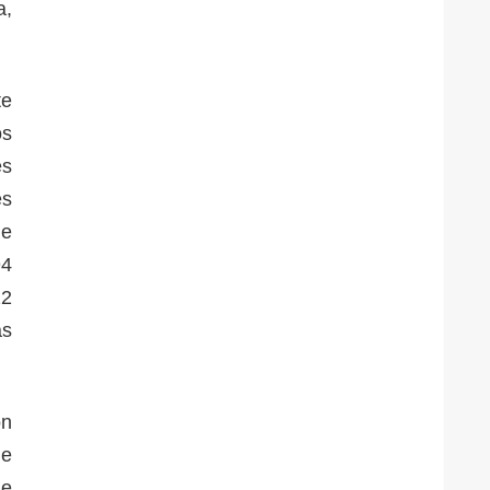
a,
te
os
es
es
de
94
22
as
on
de
de