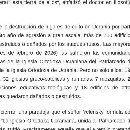
rar" esta tierra de ellos", enfatizó el doctor en filosofí
e la destrucción de lugares de culto en Ucrania por par
to año de agresión a gran escala, más de 700 edifici
destruidos o dañados por los ataques rusos. Las mayor
ales de febrero de 2026) las sufrieron las comunidad
ias de la Iglesia Ortodoxa Ucraniana del Patriarcado 
e la Iglesia Ortodoxa de Ucrania. Pero no solo ellos: 1
, 32 iglesias greco-católicas y romanas, 7 mezquitas, 
tuciones educativas teológicas y 18 edificios de otr
sas quedaron dañados o destruidos.
ncierran una paradoja que el señor Yelensky formula c
: "La Iglesia Ortodoxa Ucraniana, unida al Patriarcado 
s sufrió. Precisamente aquella que el Kremlin preten