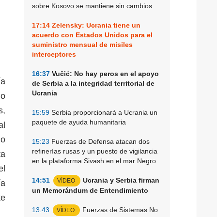
sobre Kosovo se mantiene sin cambios
17:14
Zelensky: Ucrania tiene un
acuerdo con Estados Unidos para el
suministro mensual de misiles
interceptores
16:37
Vučić: No hay peros en el apoyo
ía
de Serbia a la integridad territorial de
Ucrania
mo
s,
15:59
Serbia proporcionará a Ucrania un
paquete de ayuda humanitaria
al
do
15:23
Fuerzas de Defensa atacan dos
refinerías rusas y un puesto de vigilancia
ta
en la plataforma Sivash en el mar Negro
el
14:51
Ucrania y Serbia firman
VÍDEO
ía
un Memorándum de Entendimiento
te
13:43
Fuerzas de Sistemas No
VÍDEO