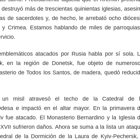
 destruyó más de trescientas quinientas iglesias, asesi
s de sacerdotes y, de hecho, le arrebató ocho dióces
te y Crimea. Estamos hablando de miles de parroquias
ervicio.
 emblemáticos atacados por Rusia habla por sí sola. 
k, en la región de Donetsk, fue objeto de numeros
sterio de Todos los Santos, de madera, quedó reduci
 un misil atravesó el techo de la Catedral de 
Odesa e impactó en el altar mayor. En la primavera 
iv fue atacado. El Monasterio Bernardino y la Iglesia 
 XVII sufrieron daños. Ahora se suma a la lista un ataq
tedral de la Dormición de la Laura de Kyiv-Pechersk,