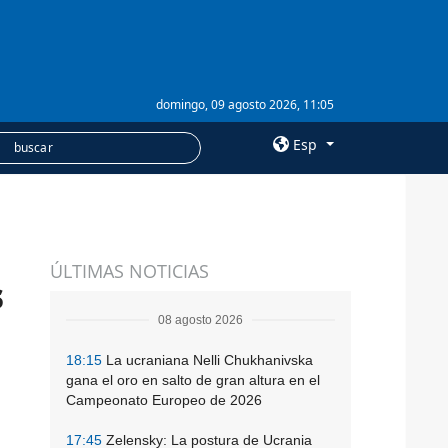
domingo, 09 agosto 2026, 11:05
Esp
×
SERVICIOS
ÚLTIMAS NOTICIAS
Suscripción
s
Banco de imágenes
08 agosto 2026
18:15
La ucraniana Nelli Chukhanivska
gana el oro en salto de gran altura en el
Campeonato Europeo de 2026
17:45
Zelensky: La postura de Ucrania