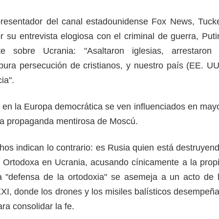
 presentador del canal estadounidense Fox News, Tuck
 su entrevista elogiosa con el criminal de guerra, Puti
te sobre Ucrania: "Asaltaron iglesias, arrestaron
pura persecución de cristianos, y nuestro país (EE. UU
cia".
en la Europa democrática se ven influenciados en may
la propaganda mentirosa de Moscú.
hos indican lo contrario: es Rusia quien está destruyen
ia Ortodoxa en Ucrania, acusando cínicamente a la prop
a "defensa de la ortodoxia" se asemeja a un acto de 
 XXI, donde los drones y los misiles balísticos desempeñ
ra consolidar la fe.