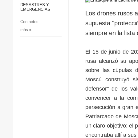
p
Defensa
DESASTRES Y
p
EMERGENCIAS
Sociedad y Cultura
Los drones rusos a
Deportes
Contactos
supuesta "protecció
más
»
Crimen
siempre en la lista
Desastres y emergencias
El 15 de junio de 20
rusa alcanzó su ap
sobre las cúpulas 
Moscú construyó sis
defensor" de los val
convencer a la com
persecución a gran e
Patriarcado de Mosc
un claro objetivo: el
encontraba allí a sus