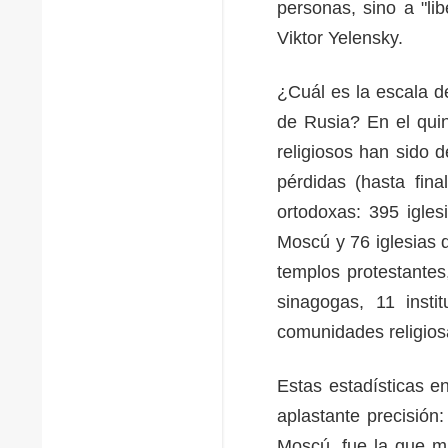
personas, sino a "libe
Viktor Yelensky.
¿Cuál es la escala d
de Rusia? En el quin
religiosos han sido 
pérdidas (hasta fin
ortodoxas: 395 igles
Moscú y 76 iglesias d
templos protestantes
sinagogas, 11 insti
comunidades religio
Estas estadísticas e
aplastante precisión
Moscú, fue la que má