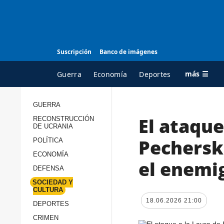
Suscripción
Banco de imágenes
más ☰
Guerra
Economía
Deportes
GUERRA
El ataque
RECONSTRUCCIÓN
TODAS LAS
A
DE UCRANIA
CATEGORÍAS
s
Pechersk
POLÍTICA
Guerra
c
ECONOMÍA
el enemig
Reconstrucción de
DEFENSA
c
Ucrania
s
SOCIEDAD Y
CULTURA
Política
s
18.06.2026 21:00
DEPORTES
Economía
P
CRIMEN