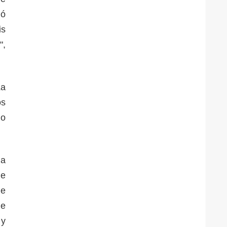
nó
is
",
La
os
do
la
de
de
ue
 y