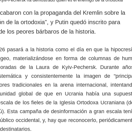
rotección de datos
ersonales
cabaron con la propaganda del Kremlin sobre la
n de la ortodoxia", y Putin quedó inscrito para
 de los peores bárbaros de la historia.
26 pasará a la historia como el día en que la hipocres
ogeo, materializándose en forma de columnas de hu
doradas de la Laura de Kyiv-Pechersk. Durante año
temática y consistentemente la imagen de "princip
ores tradicionales en la arena internacional, intentan
unidad global de que en Ucrania había una supues
scala de los fieles de la Iglesia Ortodoxa Ucraniana (d
ú). Esta campaña de desinformación a gran escala ten
 público occidental, y, hay que reconocerlo, periódicamen
 destinatarios.