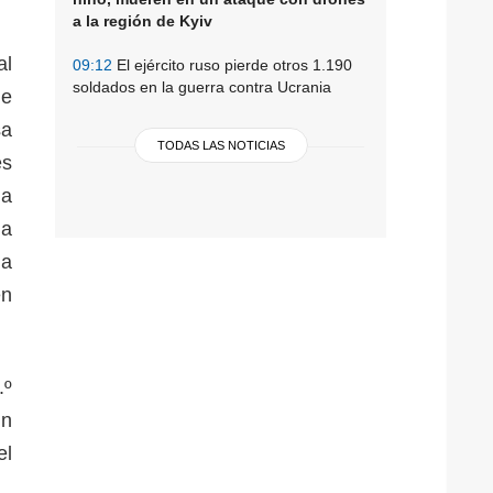
a la región de Kyiv
al
09:12
El ejército ruso pierde otros 1.190
soldados en la guerra contra Ucrania
de
sa
TODAS LAS NOTICIAS
es
la
la
la
én
.º
un
el