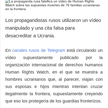
Sociedad y
datos personales
Cultura
Deportes
Los propagandistas rusos utilizaron un vídeo
Crimen
manipulado y una cita falsa para
Desastres y
desacreditar a Ucrania.
emergencias
ADICIONAL
SERVICIOS
En
canales rusos de Telegram
está circulando un
Podcasts
Suscripción
vídeo supuestamente publicado por la
Publicaciones
Banco de
organización internacional de derechos humanos
imágenes
Entrevistas
Human Rights Watch, en el que se muestra a
Fotos
hombres ucranianos que, al parecer, viajan con
Video
sus esposas e hijos mientras intentan cruzar
Releases
ilegalmente la frontera, supuestamente creyendo
que eso los protegería de los guardias fronterizos.