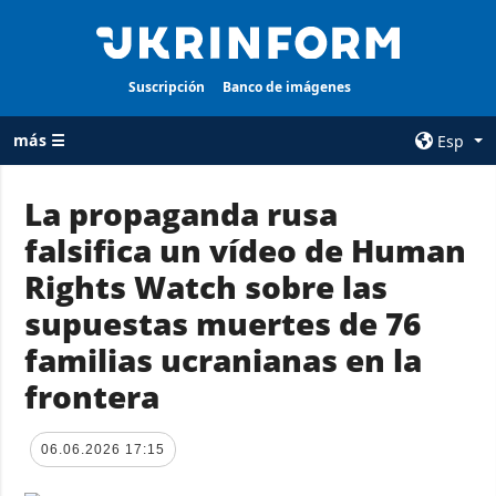
Suscripción
Banco de imágenes
más ☰
Esp
×
La propaganda rusa
falsifica un vídeo de Human
TODAS LAS
AGENCIA
CATEGORÍAS
Rights Watch sobre las
sobre la agencia
Guerra
supuestas muertes de 76
contacto
Reconstrucción
familias ucranianas en la
condiciones de
de Ucrania
suscripción
frontera
Política
servicios
Economía
Política de
06.06.2026 17:15
privacidad y
Defensa
protección de