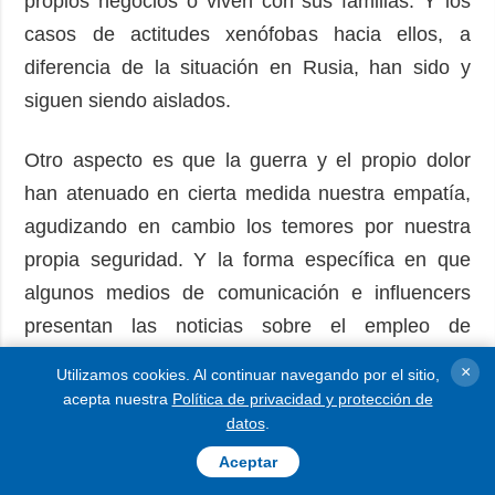
propios negocios o viven con sus familias. Y los
casos de actitudes xenófobas hacia ellos, a
diferencia de la situación en Rusia, han sido y
siguen siendo aislados.
Otro aspecto es que la guerra y el propio dolor
han atenuado en cierta medida nuestra empatía,
agudizando en cambio los temores por nuestra
propia seguridad. Y la forma específica en que
algunos medios de comunicación e influencers
presentan las noticias sobre el empleo de
extranjeros —no como una necesidad imperiosa
×
Utilizamos cookies. Al continuar navegando por el sitio,
ni como una ayuda para nuestra economía, sino
acepta nuestra
Política de privacidad y protección de
datos
.
como una amenaza potencial de “islamización” o
de “africanización”— no hace más que agitar la
Aceptar
imaginación colectiva y avivar los temores