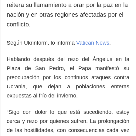
Sociedad y
reitera su llamamiento a orar por la paz en la
datos personales
Cultura
nación y en otras regiones afectadas por el
Deportes
conflicto.
Crimen
Desastres y
Según Ukrinform, lo informa
Vatican News
.
emergencias
ADICIONAL
SERVICIOS
Hablando después del rezo del Ángelus en la
Podcasts
Suscripción
Plaza de San Pedro, el Papa manifestó su
preocupación por los continuos ataques contra
Publicaciones
Banco de
imágenes
Ucrania, que dejan a poblaciones enteras
Entrevistas
expuestas al frío del invierno.
Fotos
Video
“Sigo con dolor lo que está sucediendo, estoy
Releases
cerca y rezo por quienes sufren. La prolongación
de las hostilidades, con consecuencias cada vez