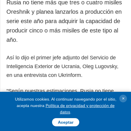
Rusia no tiene más que tres o cuatro misiles
Oreshnik y planea lanzarlos a producción en
serie este año para adquirir la capacidad de
producir cinco o más misiles de este tipo al
año.
Así lo dijo el primer jefe adjunto del Servicio de
Inteligencia Exterior de Ucrania, Oleg Lugovsky,
en una entrevista con Ukrinform.
"Según nuestras estimaciones, Rusia no tiene
×
Utilizamos cookies. Al continuar navegando por el sitio,
más de tres o cuatro misiles de este tipo.
acepta nuestra
Política de privacidad y protección de
Sabemos que el Ministerio de Defensa ruso
datos
.
planea lanzar el Oreshnik a la producción en serie
Aceptar
en 2026 y adquirir la capacidad para producir