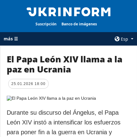
Suscripción
Banco de imágenes
más ☰
Esp
×
El Papa León XIV llama a la
paz en Ucrania
TODAS LAS
AGENCIA
CATEGORÍAS
sobre la agencia
25.01.2026 18:00
Guerra
contacto
Reconstrucción
condiciones de
de Ucrania
suscripción
Política
Durante su discurso del Ángelus, el Papa
servicios
Economía
León XIV instó a intensificar los esfuerzos
Política de
privacidad y
Defensa
para poner fin a la guerra en Ucrania y
protección de