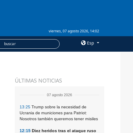
viernes, 07 agosto 2026, 14:02
Esp
×
SERVICIOS
ÚLTIMAS NOTICIAS
Suscripción
Banco de imágenes
07 agosto 2026
13:25
Trump sobre la necesidad de
Ucrania de municiones para Patriot:
Nosotros también queremos tener misiles
12:15
Diez heridos tras el ataque ruso