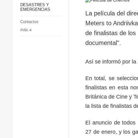
p
Defensa
DESASTRES Y
p
EMERGENCIAS
Sociedad y Cultura
La película del dir
Deportes
Contactos
Meters to Andriivka”
más
»
Crimen
de finalistas de lo
Desastres y emergencias
documental".
Así se informó por l
En total, se selecci
finalistas en esta n
Británica de Cine y T
la lista de finalistas
El anuncio de todos 
27 de enero, y los g