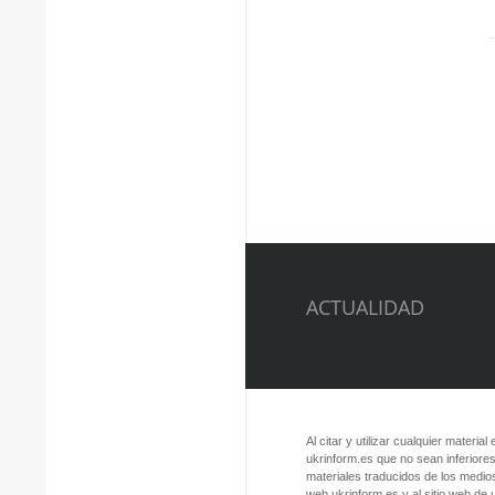
ACTUALIDAD
Al citar y utilizar cualquier material
ukrinform.es que no sean inferiores
materiales traducidos de los medios
web ukrinform.es y al sitio web de