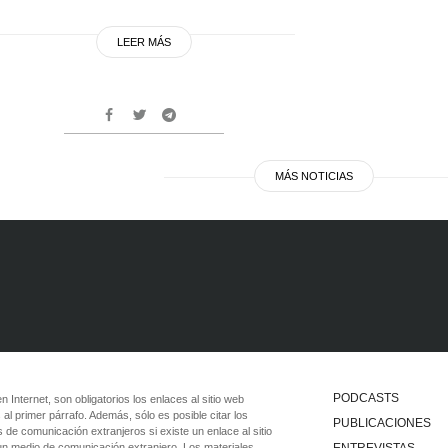
LEER MÁS
MÁS NOTICIAS
PODCASTS
 en Internet, son obligatorios los enlaces al sitio web
 al primer párrafo. Además, sólo es posible citar los
PUBLICACIONES
 de comunicación extranjeros si existe un enlace al sitio
 un medio de comunicación extranjero. Los materiales
ENTREVISTAS