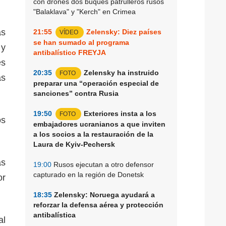
con drones dos buques patrulleros rusos
"Balaklava" y "Kerch" en Crimea
as
21:55
Zelensky: Diez países
VÍDEO
se han sumado al programa
 y
antibalístico FREYJA
es
20:35
Zelensky ha instruido
FOTO
as
preparar una “operación especial de
sanciones” contra Rusia
19:50
Exteriores insta a los
FOTO
os
embajadores ucranianos a que inviten
a los socios a la restauración de la
Laura de Kyiv-Pechersk
as
19:00
Rusos ejecutan a otro defensor
capturado en la región de Donetsk
or
18:35
Zelensky: Noruega ayudará a
reforzar la defensa aérea y protección
antibalística
al