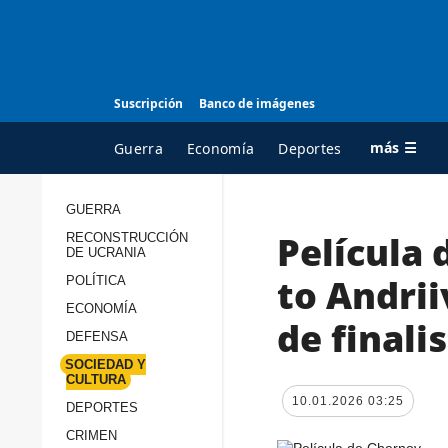
Suscripción
Banco de imágenes
más ☰
Guerra
Economía
Deportes
GUERRA
Película
RECONSTRUCCIÓN
TODAS LAS
A
DE UCRANIA
CATEGORÍAS
s
to Andrii
POLÍTICA
Guerra
c
ECONOMÍA
de finali
Reconstrucción de
DEFENSA
c
Ucrania
s
SOCIEDAD Y
CULTURA
Política
s
10.01.2026 03:25
DEPORTES
Economía
P
CRIMEN