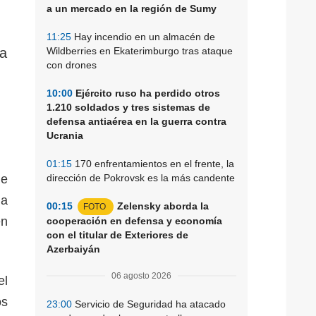
a un mercado en la región de Sumy
11:25
Hay incendio en un almacén de
ta
Wildberries en Ekaterimburgo tras ataque
con drones
10:00
Ejército ruso ha perdido otros
1.210 soldados y tres sistemas de
defensa antiaérea en la guerra contra
Ucrania
01:15
170 enfrentamientos en el frente, la
de
dirección de Pokrovsk es la más candente
ia
00:15
Zelensky aborda la
FOTO
en
cooperación en defensa y economía
con el titular de Exteriores de
Azerbaiyán
06 agosto 2026
el
os
23:00
Servicio de Seguridad ha atacado