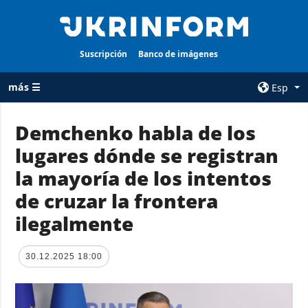
Suscripción
Banco de imágenes
más ☰
Esp
×
Demchenko habla de los
lugares dónde se registran
TODAS LAS
AGENCIA
CATEGORÍAS
la mayoría de los intentos
sobre la agencia
Guerra
de cruzar la frontera
contacto
Reconstrucción
ilegalmente
condiciones de
de Ucrania
suscripción
Política
servicios
30.12.2025 18:00
Economía
Política de
privacidad y
Defensa
protección de