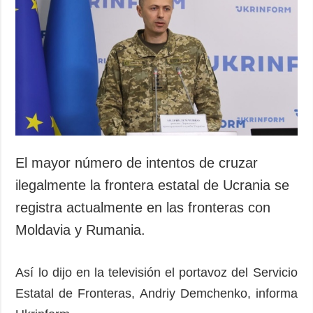
Sociedad y
datos personales
Cultura
Deportes
Crimen
Desastres y
emergencias
ADICIONAL
SERVICIOS
Podcasts
Suscripción
El mayor número de intentos de cruzar
Publicaciones
Banco de
ilegalmente la frontera estatal de Ucrania se
imágenes
Entrevistas
registra actualmente en las fronteras con
Fotos
Moldavia y Rumania.
Video
Releases
Así lo dijo en la televisión el portavoz del Servicio
Estatal de Fronteras, Andriy Demchenko, informa