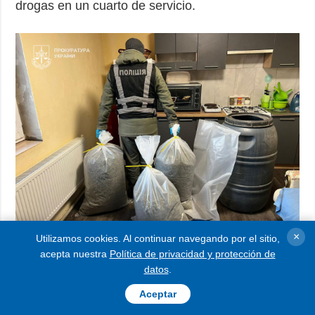
drogas en un cuarto de servicio.
×
Utilizamos cookies. Al continuar navegando por el sitio,
acepta nuestra
Política de privacidad y protección de
Los agentes del orden confiscaron equipos para el
datos
.
cultivo de cannabis y más de 25 kg de cannabis,
Aceptar
cuyo valor aproximado en el mercado negro