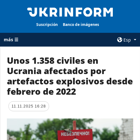
Suscripción
Banco de imágenes
más ☰
Esp
×
Unos 1.358 civiles en
Ucrania afectados por
TODAS LAS
AGENCIA
CATEGORÍAS
artefactos explosivos desde
sobre la agencia
Guerra
febrero de 2022
contacto
Reconstrucción
condiciones de
de Ucrania
suscripción
11.11.2025 16:28
Política
servicios
Economía
Política de
privacidad y
Defensa
protección de