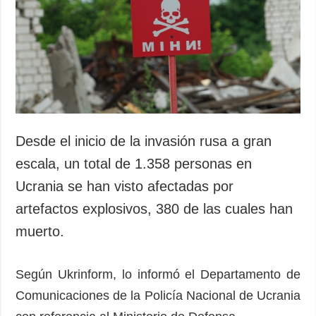
Sociedad y
datos personales
Cultura
Deportes
Crimen
Desastres y
emergencias
ADICIONAL
SERVICIOS
Desde el inicio de la invasión rusa a gran
Podcasts
Suscripción
escala, un total de 1.358 personas en
Publicaciones
Banco de
Ucrania se han visto afectadas por
imágenes
Entrevistas
artefactos explosivos, 380 de las cuales han
Fotos
muerto.
Video
Releases
Según Ukrinform, lo informó el Departamento de
Comunicaciones de la Policía Nacional de Ucrania