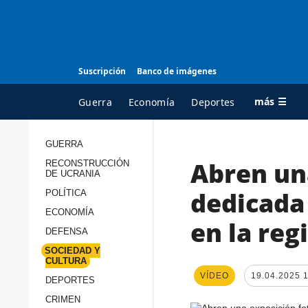
Suscripción
Banco de imágenes
más ☰
Guerra
Economía
Deportes
GUERRA
Abren un
RECONSTRUCCIÓN
TODAS LAS
A
DE UCRANIA
CATEGORÍAS
s
dedicada 
POLÍTICA
Guerra
c
ECONOMÍA
en la reg
Reconstrucción de
DEFENSA
c
Ucrania
s
SOCIEDAD Y
CULTURA
Política
s
VÍDEO
19.04.2025 
DEPORTES
Economía
P
CRIMEN