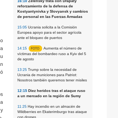
16:10
Zelensky trata con Drapaty
reforzamiento de la defensa de
Kostyantynivka y Slovyansk y cambios
de personal en las Fuerzas Armadas
15:05
Ucrania solicita a la Comisión
Europea apoyo para el sector agrícola
ante el bloqueo de puertos
io
ra
14:15
Aumenta el número de
FOTO
víctimas del bombardeo ruso a Kyiv del 5
su
de agosto
an
13:25
Trump sobre la necesidad de
ló
Ucrania de municiones para Patriot:
Nosotros también queremos tener misiles
12:15
Diez heridos tras el ataque ruso
os
a un mercado en la región de Sumy
da
11:25
Hay incendio en un almacén de
 y
Wildberries en Ekaterimburgo tras ataque
con drones
a,