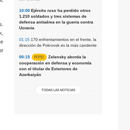
10:00
Ejército ruso ha perdido otros
1.210 soldados y tres sistemas de
defensa antiaérea en la guerra contra
s.
Ucrania
k,
01:15
170 enfrentamientos en el frente, la
de
dirección de Pokrovsk es la más candente
or
00:15
Zelensky aborda la
FOTO
cooperación en defensa y economía
con el titular de Exteriores de
Azerbaiyán
TODAS LAS NOTICIAS