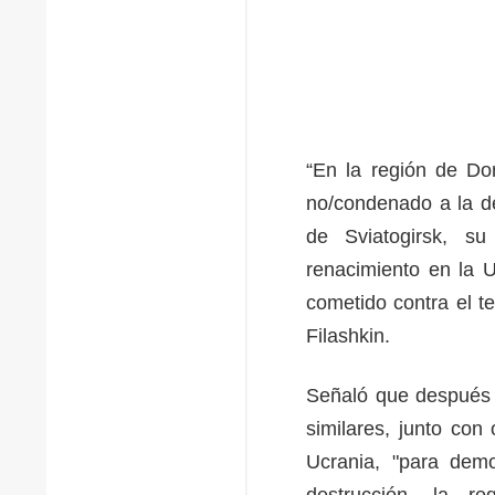
“En la región de Don
no/condenado a la de
de Sviatogirsk, su
renacimiento en la 
cometido contra el t
Filashkin.
Señaló que después d
similares, junto con
Ucrania, "para dem
destrucción, la r