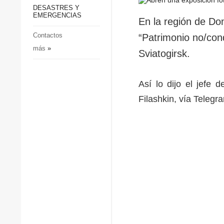
p
Defensa
DESASTRES Y
p
EMERGENCIAS
Sociedad y Cultura
En la región de Don
Deportes
Contactos
“Patrimonio no/con
más
»
Crimen
Sviatogirsk.
Desastres y emergencias
Así lo dijo el jefe 
Filashkin, vía Telegr