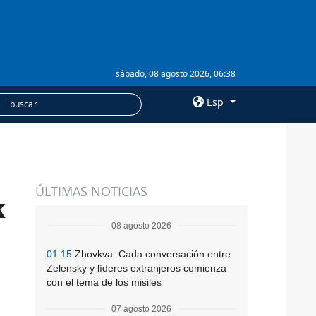
sábado, 08 agosto 2026, 06:38
Esp
×
SERVICIOS
ÚLTIMAS NOTICIAS
Suscripción
k
Banco de imágenes
08 agosto 2026
01:15
Zhovkva: Cada conversación entre
Zelensky y líderes extranjeros comienza
con el tema de los misiles
07 agosto 2026