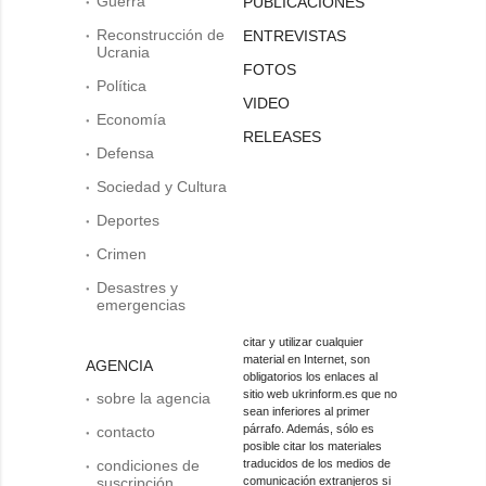
Guerra
PUBLICACIONES
Reconstrucción de
ENTREVISTAS
Ucrania
FOTOS
Política
VIDEO
Economía
RELEASES
Defensa
Sociedad y Cultura
Deportes
Crimen
Desastres y
emergencias
citar y utilizar cualquier
material en Internet, son
AGENCIA
obligatorios los enlaces al
sitio web ukrinform.es que no
sobre la agencia
sean inferiores al primer
párrafo. Además, sólo es
contacto
posible citar los materiales
condiciones de
traducidos de los medios de
suscripción
comunicación extranjeros si