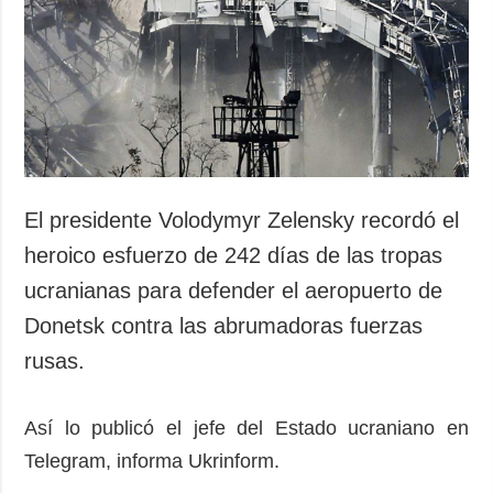
Sociedad y
datos personales
Cultura
Deportes
Crimen
Desastres y
emergencias
ADICIONAL
SERVICIOS
El presidente Volodymyr Zelensky recordó el
Podcasts
Suscripción
heroico esfuerzo de 242 días de las tropas
Publicaciones
Banco de
ucranianas para defender el aeropuerto de
imágenes
Entrevistas
Donetsk contra las abrumadoras fuerzas
Fotos
rusas.
Video
Releases
Así lo publicó el jefe del Estado ucraniano en
Telegram, informa Ukrinform.