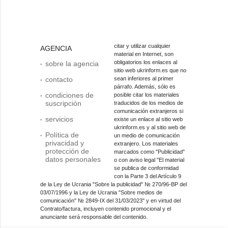
citar y utilizar cualquier
AGENCIA
material en Internet, son
obligatorios los enlaces al
sobre la agencia
sitio web ukrinform.es que no
contacto
sean inferiores al primer
párrafo. Además, sólo es
condiciones de
posible citar los materiales
suscripción
traducidos de los medios de
comunicación extranjeros si
servicios
existe un enlace al sitio web
ukrinform.es y al sitio web de
Política de
un medio de comunicación
privacidad y
extranjero. Los materiales
protección de
marcados como "Publicidad"
datos personales
o con aviso legal "El material
se publica de conformidad
con la Parte 3 del Artículo 9
de la Ley de Ucrania "Sobre la publicidad" № 270/96-ВР del
03/07/1996 y la Ley de Ucrania "Sobre medios de
comunicación" № 2849-IX del 31/03/2023" y en virtud del
Contrato/factura, incluyen contenido promocional y el
anunciante será responsable del contenido.