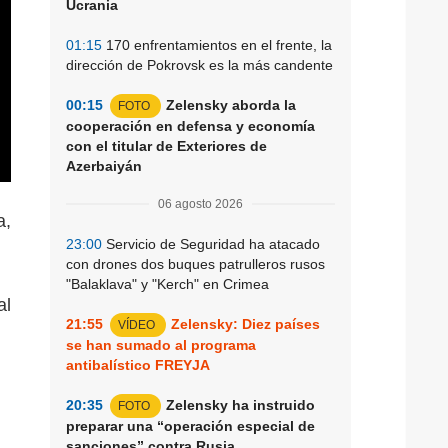
Ucrania
01:15
170 enfrentamientos en el frente, la
dirección de Pokrovsk es la más candente
00:15
Zelensky aborda la
FOTO
cooperación en defensa y economía
con el titular de Exteriores de
Azerbaiyán
06 agosto 2026
a,
23:00
Servicio de Seguridad ha atacado
con drones dos buques patrulleros rusos
"Balaklava" y "Kerch" en Crimea
al
21:55
Zelensky: Diez países
VÍDEO
se han sumado al programa
antibalístico FREYJA
20:35
Zelensky ha instruido
FOTO
preparar una “operación especial de
sanciones” contra Rusia