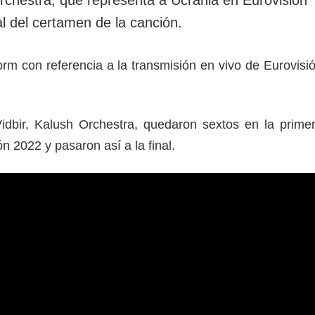
rotección de datos
ersonales
al del certamen de la canción.
orm con referencia a la transmisión en vivo de Eurovisi
idbir, Kalush Orchestra, quedaron sextos en la prime
ón 2022 y pasaron así a la final.