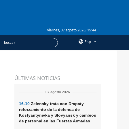
viernes, 07 agosto 2026, 19:44
Esp
×
SERVICIOS
ÚLTIMAS NOTICIAS
Suscripción
Banco de imágenes
07 agosto 2026
16:10
Zelensky trata con Drapaty
reforzamiento de la defensa de
Kostyantynivka y Slovyansk y cambios
de personal en las Fuerzas Armadas