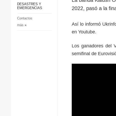
p
Defensa
DESASTRES Y
p
2022, pasó a la fin
EMERGENCIAS
Sociedad y Cultura
Deportes
Contactos
Así lo informó Ukrinf
más
»
Crimen
en Youtube.
Desastres y emergencias
Los ganadores del V
semifinal de Eurovisi