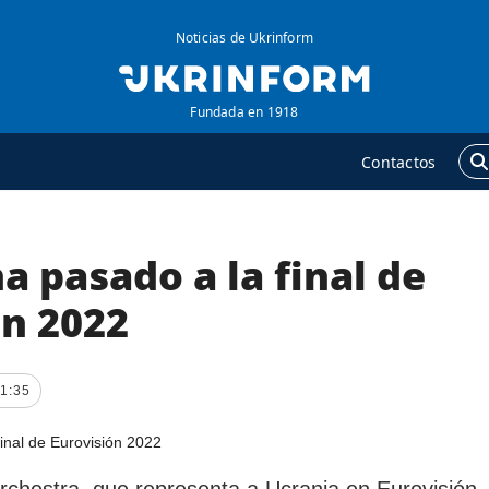
Noticias de Ukrinform
Fundada en 1918
Contactos
a pasado a la final de
GENCIA
ADICIONAL
obre la agencia
Podcasts
ón 2022
ontacto
Publicaciones
ondiciones de
Entrevistas
01:35
uscripción
Fotos
ervicios
Video
olítica de privacidad y
Releases
chestra, que representa a Ucrania en Eurovisión