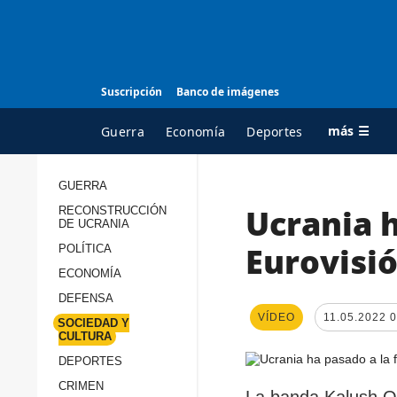
Suscripción
Banco de imágenes
más ☰
Guerra
Economía
Deportes
GUERRA
Ucrania h
RECONSTRUCCIÓN
TODAS LAS
A
DE UCRANIA
CATEGORÍAS
s
Eurovisi
POLÍTICA
Guerra
c
ECONOMÍA
Reconstrucción de
DEFENSA
c
Ucrania
VÍDEO
11.05.2022 
s
SOCIEDAD Y
CULTURA
Política
s
DEPORTES
Economía
P
CRIMEN
La banda Kalush Or