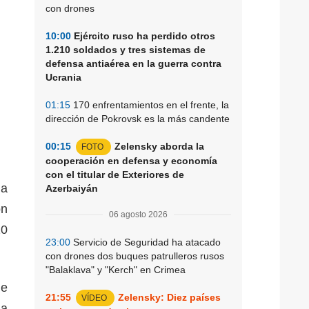
con drones
10:00
Ejército ruso ha perdido otros
1.210 soldados y tres sistemas de
defensa antiaérea en la guerra contra
Ucrania
01:15
170 enfrentamientos en el frente, la
dirección de Pokrovsk es la más candente
00:15
Zelensky aborda la
FOTO
.
cooperación en defensa y economía
con el titular de Exteriores de
la
Azerbaiyán
on
06 agosto 2026
20
23:00
Servicio de Seguridad ha atacado
con drones dos buques patrulleros rusos
"Balaklava" y "Kerch" en Crimea
de
21:55
Zelensky: Diez países
VÍDEO
na