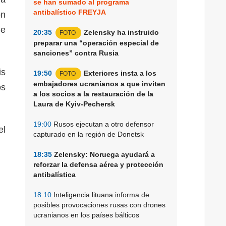
se han sumado al programa
antibalístico FREYJA
on
Se
20:35
Zelensky ha instruido
FOTO
preparar una “operación especial de
sanciones” contra Rusia
is
19:50
Exteriores insta a los
FOTO
embajadores ucranianos a que inviten
os
a los socios a la restauración de la
Laura de Kyiv-Pechersk
19:00
Rusos ejecutan a otro defensor
el
capturado en la región de Donetsk
18:35
Zelensky: Noruega ayudará a
reforzar la defensa aérea y protección
antibalística
18:10
Inteligencia lituana informa de
posibles provocaciones rusas con drones
ucranianos en los países bálticos