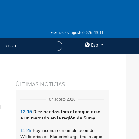
viernes, 07 agosto 2026, 13:11
Esp
×
a
SERVICIOS
ÚLTIMAS NOTICIAS
Suscripción
Banco de imágenes
07 agosto 2026
a
12:15
Diez heridos tras el ataque ruso
a un mercado en la región de Sumy
11:25
Hay incendio en un almacén de
Wildberries en Ekaterimburgo tras ataque