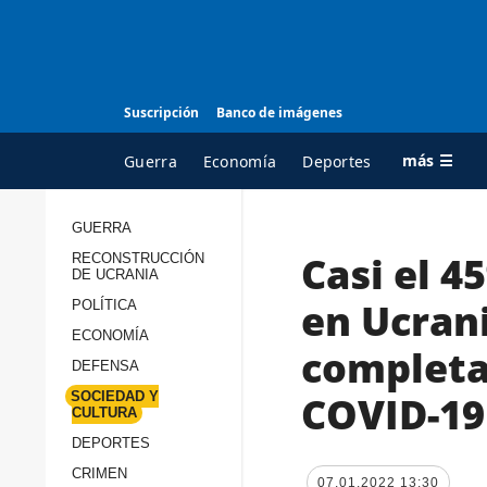
Suscripción
Banco de imágenes
más ☰
Guerra
Economía
Deportes
GUERRA
Casi el 4
RECONSTRUCCIÓN
TODAS LAS
A
DE UCRANIA
CATEGORÍAS
s
en Ucrani
POLÍTICA
Guerra
c
ECONOMÍA
completa
Reconstrucción de
DEFENSA
c
Ucrania
s
COVID-19
SOCIEDAD Y
CULTURA
Política
s
DEPORTES
Economía
P
CRIMEN
07.01.2022 13:30