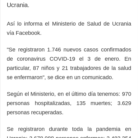
Sociedad y
Ucrania.
datos personales
Cultura
Deportes
Así lo informa el Ministerio de Salud de Ucrania
Crimen
vía Facebook.
Desastres y
emergencias
"Se registraron 1.746 nuevos casos confirmados
de coronavirus COVID-19 el 3 de enero. En
ADICIONAL
SERVICIOS
particular, 87 niños y 21 trabajadores de la salud
Podcasts
Suscripción
se enfermaron", se dice en un comunicado.
Publicaciones
Banco de
imágenes
Entrevistas
Según el Ministerio, en el último día tenemos: 970
Fotos
personas hospitalizadas, 135 muertes; 3.629
Video
personas recuperadas.
Releases
Se registraron durante toda la pandemia en