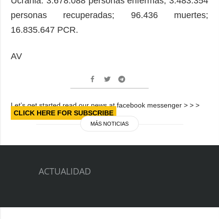
Ucrania: 3.678.088 personas enfermas; 3.483.354
personas recuperadas; 96.436 muertes;
16.835.647 PCR.
AV
Let’s get started read our news at facebook messenger > > >
CLICK HERE FOR SUBSCRIBE
MÁS NOTICIAS
ACTUALIDAD