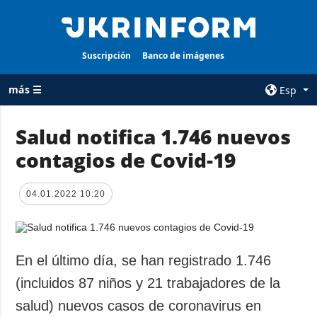
Suscripción
Banco de imágenes
más ☰
Esp
×
Salud notifica 1.746 nuevos
contagios de Covid-19
TODAS LAS
AGENCIA
CATEGORÍAS
sobre la agencia
04.01.2022 10:20
Guerra
contacto
Reconstrucción
condiciones de
de Ucrania
suscripción
Política
En el último día, se han registrado 1.746
servicios
Economía
(incluidos 87 niños y 21 trabajadores de la
Política de
privacidad y
Defensa
salud) nuevos casos de coronavirus en
protección de