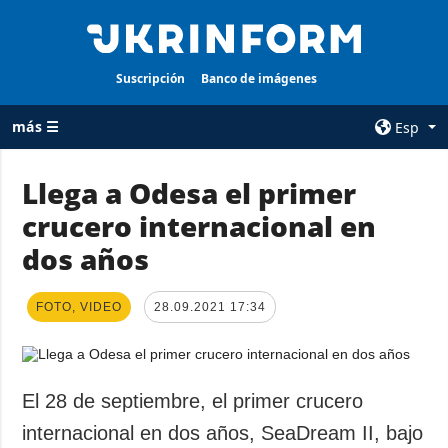
Suscripción
Banco de imágenes
más ☰
Esp
×
Llega a Odesa el primer
crucero internacional en
TODAS LAS
AGENCIA
CATEGORÍAS
dos años
sobre la agencia
Guerra
contacto
Reconstrucción
FOTO, VIDEO
28.09.2021 17:34
condiciones de
de Ucrania
suscripción
Política
servicios
Economía
El 28 de septiembre, el primer crucero
Política de
privacidad y
Defensa
internacional en dos años, SeaDream II, bajo
protección de