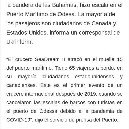
Sociedad y
la bandera de las Bahamas, hizo escala en el
datos personales
Cultura
Puerto Marítimo de Odesa. La mayoría de
Deportes
los pasajeros son ciudadanos de Canadá y
Crimen
Estados Unidos, informa un corresponsal de
Desastres y
Ukrinform.
emergencias
ADICIONAL
SERVICIOS
“El crucero SeaDream II atracó en el muelle 15
Podcasts
Suscripción
del puerto marítimo. Tiene 65 viajeros a bordo, en
Publicaciones
Banco de
su mayoría ciudadanos estadounidenses y
imágenes
Entrevistas
canadienses. Este es el primer evento de un
Fotos
crucero internacional después de 2019, cuando se
Video
cancelaron las escalas de barcos con turistas en
Releases
el puerto de Odessa debido a la pandemia de
COVID-19”, dijo el servicio de prensa del Puerto.