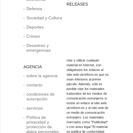
RELEASES
Defensa
Sociedad y Cultura
Deportes
Crimen
Desastres y
emergencias
citar y utilizar cualquier
material en Internet, son
AGENCIA
obligatorios los enlaces al
sitio web ukrinform.es que no
sobre la agencia
sean inferiores al primer
párrafo. Además, sólo es
contacto
posible citar los materiales
condiciones de
traducidos de los medios de
suscripción
comunicación extranjeros si
existe un enlace al sitio web
servicios
ukrinform.es y al sitio web de
un medio de comunicación
Política de
extranjero. Los materiales
privacidad y
marcados como "Publicidad"
protección de
o con aviso legal "El material
datos personales
se publica de conformidad