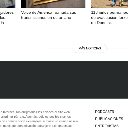
ajadores
Voice de America reanuda sus
118 niños permanec
los
transmisiones en ucraniano
de evacuación forzo
 la
de Donetsk
MÁS NOTICIAS
PODCASTS
 en Internet, son obligatorios los enlaces al sitio web
 al primer párrafo. Además, sólo es posible citar los
PUBLICACIONES
 de comunicación extranjeros si existe un enlace al sitio
 un medio de comunicación extranjero. Los materiales
ENTREVISTAS