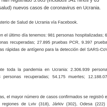
rotección de datos
ersonales
 salud) nuevos casos de coronavirus en Ucrania.
isterio de Salud de Ucrania vía Facebook.
en el último día tenemos: 981 personas hospitalizadas; 
onas recuperadas; 27.895 pruebas PCR, 9.397 prueb
as rápidas de antígeno para la detección del SARS-Co
nte toda la pandemia en Ucrania: 2.306.939 person
3 personas recuperadas; 54.175 muertes; 12.188.0
ras, el mayor número de casos confirmados se registró 
 regiones de Lviv (318), Járkiv (302), Odesa (222)