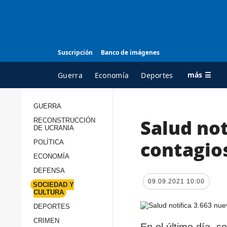
Suscripción
Banco de imágenes
más ☰
Guerra
Economía
Deportes
GUERRA
Salud not
RECONSTRUCCIÓN
TODAS LAS
A
DE UCRANIA
CATEGORÍAS
s
contagio
POLÍTICA
Guerra
c
ECONOMÍA
Reconstrucción de
DEFENSA
c
Ucrania
09.09.2021 10:00
s
SOCIEDAD Y
CULTURA
Política
s
DEPORTES
Economía
P
CRIMEN
En el último día, s