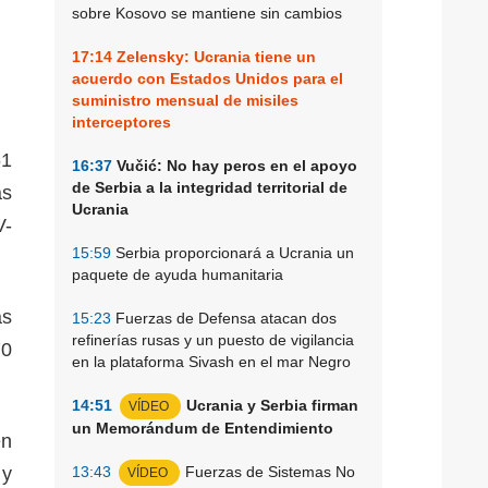
sobre Kosovo se mantiene sin cambios
17:14
Zelensky: Ucrania tiene un
acuerdo con Estados Unidos para el
suministro mensual de misiles
interceptores
61
16:37
Vučić: No hay peros en el apoyo
de Serbia a la integridad territorial de
as
Ucrania
V-
15:59
Serbia proporcionará a Ucrania un
paquete de ayuda humanitaria
as
15:23
Fuerzas de Defensa atacan dos
refinerías rusas y un puesto de vigilancia
70
en la plataforma Sivash en el mar Negro
14:51
Ucrania y Serbia firman
VÍDEO
un Memorándum de Entendimiento
en
 y
13:43
Fuerzas de Sistemas No
VÍDEO