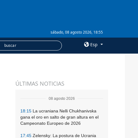
sábado, 08 agosto 2026, 18:55
Esp
×
SERVICIOS
ÚLTIMAS NOTICIAS
Suscripción
Banco de imágenes
08 agosto 2026
18:15
La ucraniana Nelli Chukhanivska
gana el oro en salto de gran altura en el
Campeonato Europeo de 2026
17:45
Zelensky: La postura de Ucrania