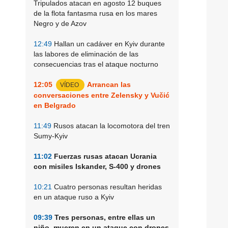
Tripulados atacan en agosto 12 buques
de la flota fantasma rusa en los mares
Negro y de Azov
12:49
Hallan un cadáver en Kyiv durante
las labores de eliminación de las
consecuencias tras el ataque nocturno
12:05
Arrancan las
VÍDEO
conversaciones entre Zelensky y Vučić
en Belgrado
11:49
Rusos atacan la locomotora del tren
Sumy-Kyiv
11:02
Fuerzas rusas atacan Ucrania
con misiles Iskander, S-400 y drones
10:21
Cuatro personas resultan heridas
en un ataque ruso a Kyiv
09:39
Tres personas, entre ellas un
niño, mueren en un ataque con drones