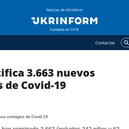
Noticias de Ukrinform
Fundada en 1918
Contactos
ifica 3.663 nuevos
GENCIA
ADICIONAL
obre la agencia
Podcasts
s de Covid-19
ontacto
Publicaciones
ondiciones de
Entrevistas
uscripción
Fotos
ervicios
Video
olítica de privacidad y
Releases
e han registrado 3.663 (incluidos 342 niños y 63