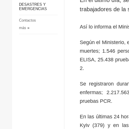
p
Defensa
DESASTRES Y
p
trabajadores de la
EMERGENCIAS
Sociedad y Cultura
Deportes
Contactos
Así lo informa el Min
más
»
Crimen
Desastres y emergencias
Según el Ministerio, 
muertes; 1.546 pers
ELISA, 25.438 prueb
2.
Se registraron dura
enfermas; 2.217.56
pruebas PCR.
En las últimas 24 ho
Kyiv (379) y en las