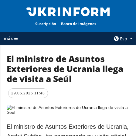
Suscripción
Banco de imágenes
más ☰
Esp
×
El ministro de Asuntos
Exteriores de Ucrania llega
TODAS LAS
AGENCIA
CATEGORÍAS
de visita a Seúl
sobre la agencia
Guerra
contacto
Reconstrucción
29.06.2026 11:48
condiciones de
de Ucrania
suscripción
Política
servicios
Economía
Política de
El ministro de Asuntos Exteriores de Ucrania,
privacidad y
Defensa
protección de