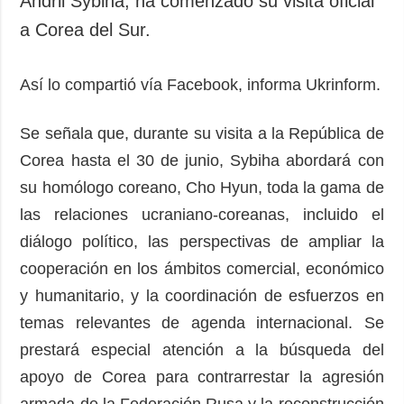
Andrii Sybiha, ha comenzado su visita oficial
Sociedad y
datos personales
a Corea del Sur.
Cultura
Deportes
Así lo compartió vía Facebook, informa Ukrinform.
Crimen
Desastres y
Se señala que, durante su visita a la República de
emergencias
Corea hasta el 30 de junio, Sybiha abordará con
ADICIONAL
SERVICIOS
su homólogo coreano, Cho Hyun, toda la gama de
Podcasts
Suscripción
las relaciones ucraniano-coreanas, incluido el
Publicaciones
Banco de
diálogo político, las perspectivas de ampliar la
imágenes
Entrevistas
cooperación en los ámbitos comercial, económico
Fotos
y humanitario, y la coordinación de esfuerzos en
Video
temas relevantes de agenda internacional. Se
Releases
prestará especial atención a la búsqueda del
apoyo de Corea para contrarrestar la agresión
armada de la Federación Rusa y la reconstrucción