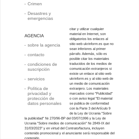
Crimen
Desastres y
emergencias
citar y utilizar cualquier
material en Internet, son
AGENCIA
obligatorios los enlaces al
sitio web ukrinform.es que no
sobre la agencia
sean inferiores al primer
párrafo. Además, sólo es
contacto
posible citar los materiales
condiciones de
traducidos de los medios de
suscripción
comunicación extranjeros si
existe un enlace al sitio web
servicios
ukrinform.es y al sitio web de
un medio de comunicación
Política de
extranjero. Los materiales
privacidad y
marcados como "Publicidad"
protección de
o con aviso legal "El material
datos personales
se publica de conformidad
con la Parte 3 del Artículo 9
de la Ley de Ucrania "Sobre
la publicidad" № 270/96-ВР del 03/07/1996 y la Ley de
Ucrania "Sobre medios de comunicación" № 2849-IX del
31/03/2023" y en virtud del Contrato/factura, incluyen
contenido promocional y el anunciante será responsable del
contenido.