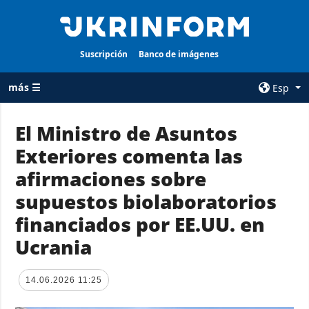
Suscripción
Banco de imágenes
más ☰
Esp
×
El Ministro de Asuntos
Exteriores comenta las
TODAS LAS
AGENCIA
CATEGORÍAS
afirmaciones sobre
sobre la agencia
Guerra
supuestos biolaboratorios
contacto
Reconstrucción
financiados por EE.UU. en
condiciones de
de Ucrania
suscripción
Ucrania
Política
servicios
Economía
Política de
14.06.2026 11:25
privacidad y
Defensa
protección de