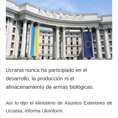
Sociedad y
datos personales
Cultura
Deportes
Crimen
Desastres y
emergencias
ADICIONAL
SERVICIOS
Podcasts
Suscripción
Publicaciones
Banco de
Ucrania nunca ha participado en el
imágenes
Entrevistas
desarrollo, la producción ni el
Fotos
almacenamiento de armas biológicas.
Video
Releases
Así lo dijo el Ministerio de Asuntos Exteriores de
Ucrania, informa Ukrinform.