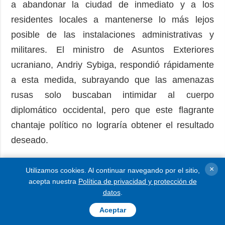
a abandonar la ciudad de inmediato y a los
residentes locales a mantenerse lo más lejos
posible de las instalaciones administrativas y
militares. El ministro de Asuntos Exteriores
ucraniano, Andriy Sybiga, respondió rápidamente
a esta medida, subrayando que las amenazas
rusas solo buscaban intimidar al cuerpo
diplomático occidental, pero que este flagrante
chantaje político no lograría obtener el resultado
deseado.
En realidad, eso fue precisamente lo que ocurrió.
×
Utilizamos cookies. Al continuar navegando por el sitio,
acepta nuestra
Política de privacidad y protección de
datos
.
A pesar del evidente deseo de Moscú de sembrar
el caos, las misiones diplomáticas europeas
Aceptar
demostraron una firmeza y se negaron