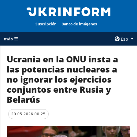
Suscripción
Banco de imágenes
más ☰
Esp
×
Ucrania en la ONU insta a
las potencias nucleares a
TODAS LAS
AGENCIA
CATEGORÍAS
no ignorar los ejercicios
sobre la agencia
Guerra
conjuntos entre Rusia y
contacto
Reconstrucción
Belarús
condiciones de
de Ucrania
suscripción
Política
servicios
20.05.2026 00:25
Economía
Política de
privacidad y
Defensa
protección de