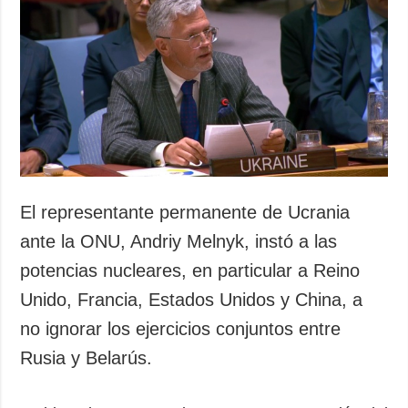
Sociedad y
datos personales
Cultura
Deportes
Crimen
Desastres y
emergencias
ADICIONAL
SERVICIOS
Podcasts
Suscripción
El representante permanente de Ucrania
Publicaciones
Banco de
ante la ONU, Andriy Melnyk, instó a las
imágenes
Entrevistas
potencias nucleares, en particular a Reino
Fotos
Unido, Francia, Estados Unidos y China, a
Video
no ignorar los ejercicios conjuntos entre
Releases
Rusia y Belarús.