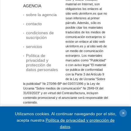
material en Internet, son
AGENCIA
obligatorios los enlaces al
sitio web ukrinform.es que no
sobre la agencia
sean inferiores al primer
párrafo. Además, sólo es
contacto
posible citar los materiales
condiciones de
traducidos de los medios de
suscripción
comunicación extranjeros si
existe un enlace al sitio web
servicios
ukrinform.es y al sitio web de
un medio de comunicación
Política de
extranjero. Los materiales
privacidad y
marcados como "Publicidad"
protección de
o con aviso legal "El material
datos personales
se publica de conformidad
con la Parte 3 del Artículo 9
de la Ley de Ucrania "Sobre
la publicidad" № 270/96-ВР del 03/07/1996 y la Ley de
Ucrania "Sobre medios de comunicación" № 2849-IX del
31/03/2023" y en virtud del Contrato/factura, incluyen
contenido promocional y el anunciante será responsable del
contenido.
Entidad de medios en línea; identificador de medios: R40-
×
Utilizamos cookies. Al continuar navegando por el sitio,
01421.
acepta nuestra
Política de privacidad y protección de
© 2015-2026 Ukrinform. Todos los derechos reservados.
datos
.